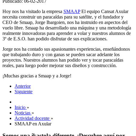
Publicado: 06-02-2017
Hoy nos ha visitado la empresa
SMAAP
El equipo Cansat Axular
necesita construir un paracaídas para su satélite, y el fundador y
CEO de Smaap, Jorge Ibargoien, nos ha instruido en aspectos del
vuelo libre. Smaap ha desarrollado una máquina y una metodología
realmente innovadoras para aprender a volar y nuestros alumnos de
3º de E.S.O. han podido disfrutar de sus explicaciones.
Jorge nos ha contado sus apasionantes experiencias, enseñándonos
que trabajando duro y con ganas se pueden sacar adelante los
proyectos. Nuestros alumnos han podido ver y tocar paracaídas
reales, para luego poder mejorar sus diseños y construcción.
¡Muchas gracias a Smaap y a Jorge!
Anterior
Siguiente
Inicio
»
Noticias
»
Actividad docente
»
SMAAP en Axular
Somos una ikastola diferente. ¡Descubre aquí por