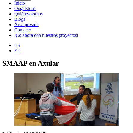
Inicio
Ongi Etorri
Quiénes somos
Blogs
Área privada
Contacto
¡Colabora con nuestros proyectos!
ES
EU
SMAAP en Axular