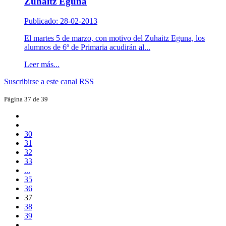
Zuhaitz Eguna
Publicado: 28-02-2013
El martes 5 de marzo, con motivo del Zuhaitz Eguna, los
alumnos de 6º de Primaria acudirán al...
Leer más...
Suscribirse a este canal RSS
Página 37 de 39
30
31
32
33
...
35
36
37
38
39