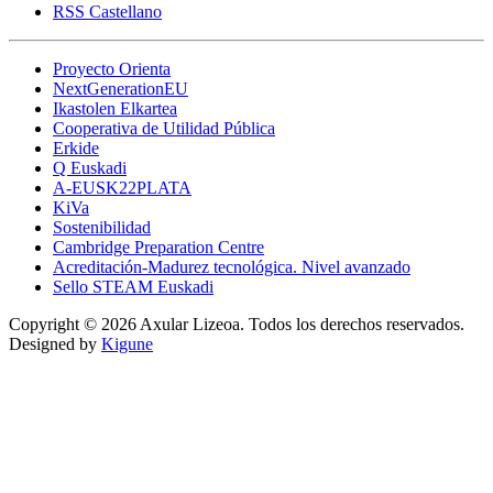
RSS Castellano
Proyecto Orienta
NextGenerationEU
Ikastolen Elkartea
Cooperativa de Utilidad Pública
Erkide
Q Euskadi
A-EUSK22PLATA
KiVa
Sostenibilidad
Cambridge Preparation Centre
Acreditación-Madurez tecnológica. Nivel avanzado
Sello STEAM Euskadi
Copyright © 2026 Axular Lizeoa. Todos los derechos reservados.
Designed by
Kigune