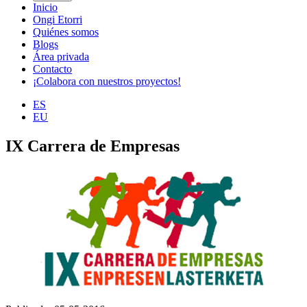
Inicio
Ongi Etorri
Quiénes somos
Blogs
Área privada
Contacto
¡Colabora con nuestros proyectos!
ES
EU
IX Carrera de Empresas