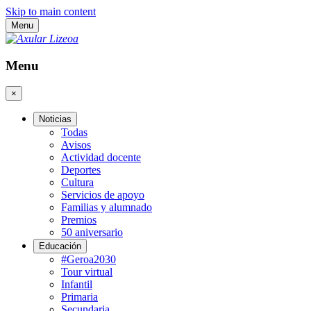
Skip to main content
Menu
Menu
×
Noticias
Todas
Avisos
Actividad docente
Deportes
Cultura
Servicios de apoyo
Familias y alumnado
Premios
50 aniversario
Educación
#Geroa2030
Tour virtual
Infantil
Primaria
Secundaria