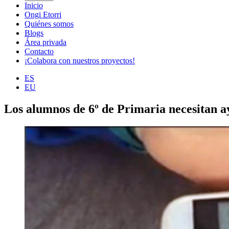
Inicio
Ongi Etorri
Quiénes somos
Blogs
Área privada
Contacto
¡Colabora con nuestros proyectos!
ES
EU
Los alumnos de 6º de Primaria necesitan 