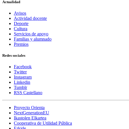
Actualidad
Avisos
Actividad docente
Deporte
Cultura
Servicios de apoyo
Familias y alumnado
Premios
Redes sociales
Facebook
Twitter
Instagram
Linkedin
Tumblr
RSS Castellano
Proyecto Orienta
NextGenerationEU
Ikastolen Elkartea
Cooperativa de Utilidad Pública
Erkide