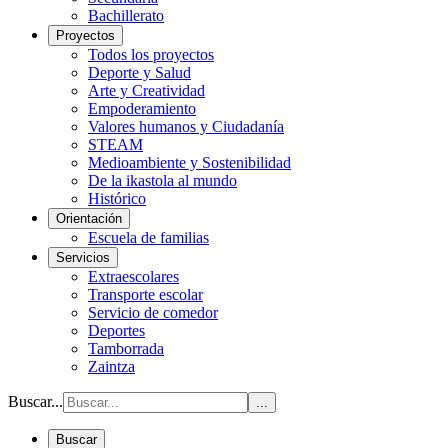
Bachillerato
Proyectos
Todos los proyectos
Deporte y Salud
Arte y Creatividad
Empoderamiento
Valores humanos y Ciudadanía
STEAM
Medioambiente y Sostenibilidad
De la ikastola al mundo
Histórico
Orientación
Escuela de familias
Servicios
Extraescolares
Transporte escolar
Servicio de comedor
Deportes
Tamborrada
Zaintza
Buscar...
...
Buscar