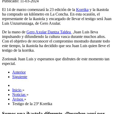
Publicado: 11-03-2024
El 14 de marzo comenzará la 23 edición de la
Korrika
y la ikastola
ha comprado un kilómetro en La Concha. En esta ocasión, el
representante de la ikastola y encargado de llevar el testigo será Juan
Luis Unzurrunzaga, de Gero Axular.
De la mano de
Gero Axular Dantza Taldea
,Juan Luis lleva
impulsando y difundiendo la cultura vasca durante muchos años.
Con el objetivo de reconocer el compromiso mostrado durante todo
este tiempo, la ikastola ha decidido que sea Juan Luis quien lleve el
testigo de la korrika.
Zorionak Juan Luis y esperamos que disfrutes de este momento tan
especial.
Anterior
Siguiente
Inicio
»
Noticias
»
Avisos
»
Testigo de la 23ª Korrika
Somos una ikastola diferente. ¡Descubre aquí por