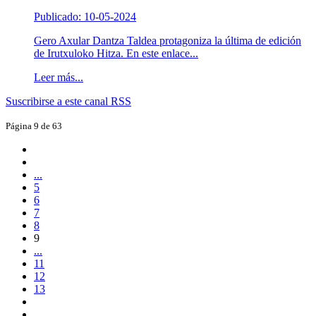
Publicado: 10-05-2024
Gero Axular Dantza Taldea protagoniza la última de edición
de Irutxuloko Hitza. En este enlace...
Leer más...
Suscribirse a este canal RSS
Página 9 de 63
...
5
6
7
8
9
...
11
12
13