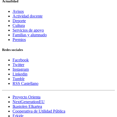
Actualidad
Avisos
Actividad docente
Deporte
Cultura
Servicios de apoyo
Familias y alumnado
Premios
Redes sociales
Facebook
Twitter
Instagram
Linkedin
Tumblr
RSS Castellano
Proyecto Orienta
NextGenerationEU
Ikastolen Elkartea
Cooperativa de Utilidad Pública
Erkide