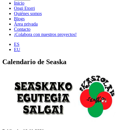
Inicio
Ongi Etorri
Quiénes somos
Blogs
Área privada
Contacto
¡Colabora con nuestros proyectos!
ES
EU
Calendario de Seaska