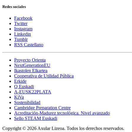
Redes sociales
Facebook
Twitter
Instagram
Linkedin
Tumblr
RSS Castellano
Proyecto Orienta
NextGenerationEU
Ikastolen Elkartea
Cooperativa de Utilidad Pública
Erkide
Q Euskadi
A-EUSK22PLATA
KiVa
Sostenibilidad
Cambridge Preparation Centre
Acreditación-Madurez tecnológica. Nivel avanzado
Sello STEAM Euskadi
Copyright © 2026 Axular Lizeoa. Todos los derechos reservados.