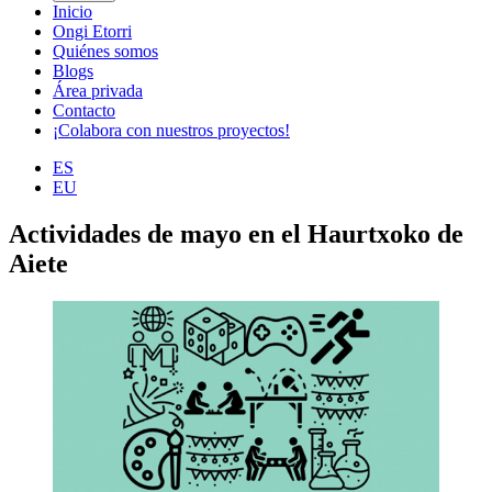
Inicio
Ongi Etorri
Quiénes somos
Blogs
Área privada
Contacto
¡Colabora con nuestros proyectos!
ES
EU
Actividades de mayo en el Haurtxoko de
Aiete