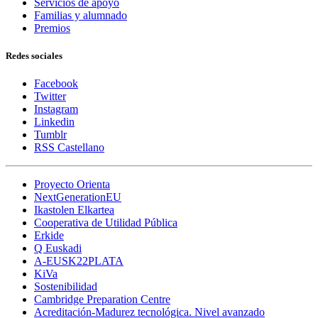
Servicios de apoyo
Familias y alumnado
Premios
Redes sociales
Facebook
Twitter
Instagram
Linkedin
Tumblr
RSS Castellano
Proyecto Orienta
NextGenerationEU
Ikastolen Elkartea
Cooperativa de Utilidad Pública
Erkide
Q Euskadi
A-EUSK22PLATA
KiVa
Sostenibilidad
Cambridge Preparation Centre
Acreditación-Madurez tecnológica. Nivel avanzado