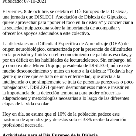
Publicado: 07-10-2021
El viernes, 8 de octubre, se celebra el Día Europeo de la Dislexia,
una jornada que DISLEGI, Asociación de Dislexia de Gipuzkoa,
quiere aprovechar para “poner el foco en la dislexia” y concienciar a
la sociedad guipuzcoana sobre la importancia de acompañar y
ofrecer los apoyos adecuados a este colectivo.
La dislexia es una Dificultad Específica de Aprendizaje (DEA) de
origen neurobiológico, caracterizada por la presencia de dificultades
en la precisión y fluidez en el reconocimiento de palabras escritas, y
por un déficit en las habilidades de lecturadeletreo. Sin embargo, tal
y como explica Miren Urquijo, presidenta de DISLEGI, aún existe
mucho desconocimiento y mitos en torno a la dislexia: “Todavía hay
gente que cree que se trata de una enfermedad, que afecta a la
inteligencia o que simplemente se trata de personas perezosas o poco
trabajadoras”. DISLEGI quieren desmontar esos mitos e insistir en
la importancia de la detección temprana para poder ofrecer las
adaptaciones y metodologías necesarias a lo largo de las diferentes
etapas de la vida escolar.
Hoy en día, se estima que el 10% de la población padece este
trastorno de aprendizaje y de estos solo el 33% recibe la atención
profesional necesaria.
Actividades para el Día Europeo de la Dislexia