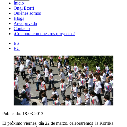
Inicio
Ongi Etorri
Quiénes somos
Blogs
Área privada
Contacto
¡Colabora con nuestros proyectos!
ES
EU
Publicado: 18-03-2013
El próximo viernes, día 22 de marzo, celebraremos la Korrika