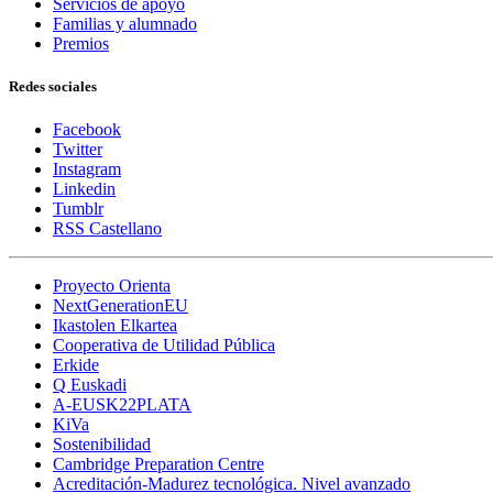
Servicios de apoyo
Familias y alumnado
Premios
Redes sociales
Facebook
Twitter
Instagram
Linkedin
Tumblr
RSS Castellano
Proyecto Orienta
NextGenerationEU
Ikastolen Elkartea
Cooperativa de Utilidad Pública
Erkide
Q Euskadi
A-EUSK22PLATA
KiVa
Sostenibilidad
Cambridge Preparation Centre
Acreditación-Madurez tecnológica. Nivel avanzado