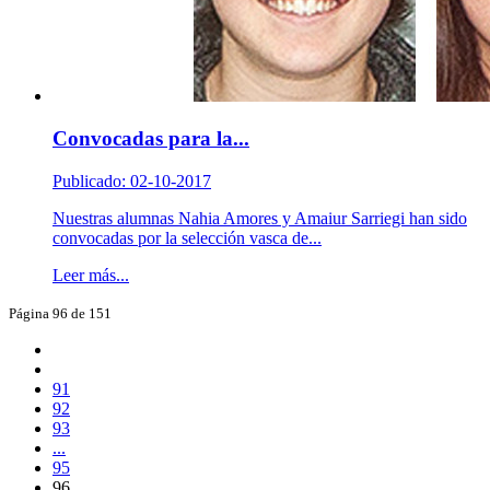
Convocadas para la...
Publicado: 02-10-2017
Nuestras alumnas Nahia Amores y Amaiur Sarriegi han sido
convocadas por la selección vasca de...
Leer más...
Página 96 de 151
91
92
93
...
95
96