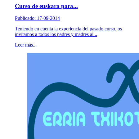
Curso de euskara para...
Publicado: 17-09-2014
Teniendo en cuenta la experiencia del pasado curso, os
invitamos a todos los padres y madres al...
Leer más...