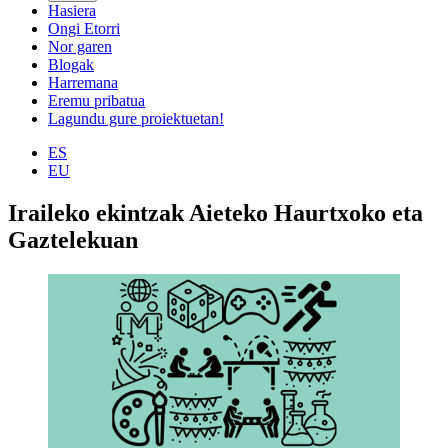
Hasiera
Ongi Etorri
Nor garen
Blogak
Harremana
Eremu pribatua
Lagundu gure proiektuetan!
ES
EU
Iraileko ekintzak Aieteko Haurtxoko eta
Gaztelekuan