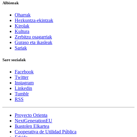
Albisteak
Oharrak
Hezkuntza-ekintzak
Kirolak
Kultura
Zerbitzu osagarriak
Guraso eta ikasleak
Sariak
Sare sozialak
Facebook
Twitter
Instagram
Linkedin
Tumblr
RSS
Proyecto Orienta
NextGenerationEU
Ikastolen Elkartea
Cooperativa de Utilidad Pública