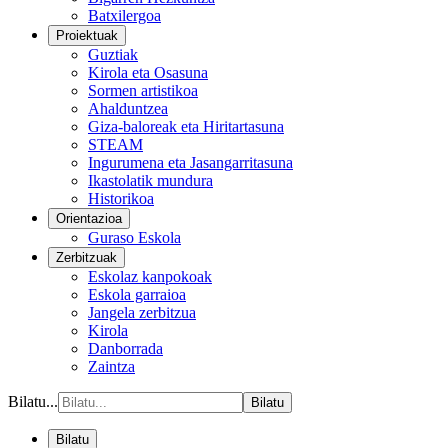
Batxilergoa
Proiektuak
Guztiak
Kirola eta Osasuna
Sormen artistikoa
Ahalduntzea
Giza-baloreak eta Hiritartasuna
STEAM
Ingurumena eta Jasangarritasuna
Ikastolatik mundura
Historikoa
Orientazioa
Guraso Eskola
Zerbitzuak
Eskolaz kanpokoak
Eskola garraioa
Jangela zerbitzua
Kirola
Danborrada
Zaintza
Bilatu...
Bilatu
Bilatu