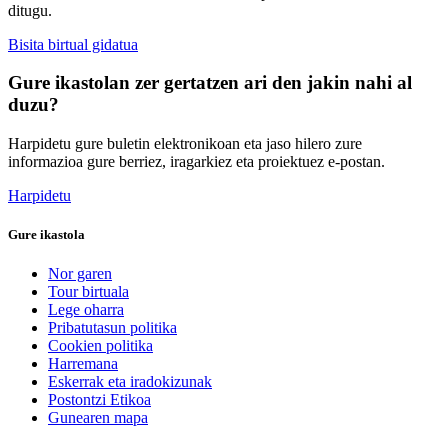
ditugu.
Bisita birtual gidatua
Gure ikastolan zer gertatzen ari den jakin nahi al
duzu?
Harpidetu gure buletin elektronikoan eta jaso hilero zure
informazioa gure berriez, iragarkiez eta proiektuez e-postan.
Harpidetu
Gure ikastola
Nor garen
Tour birtuala
Lege oharra
Pribatutasun politika
Cookien politika
Harremana
Eskerrak eta iradokizunak
Postontzi Etikoa
Gunearen mapa