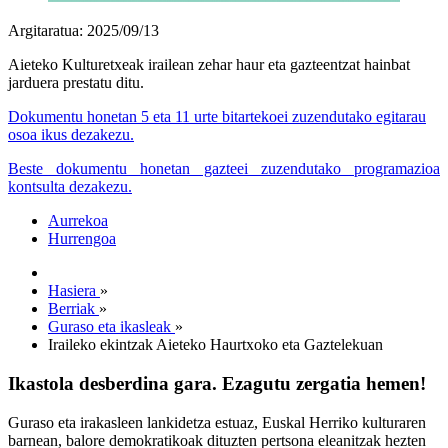
Argitaratua: 2025/09/13
Aieteko Kulturetxeak irailean zehar haur eta gazteentzat hainbat
jarduera prestatu ditu.
Dokumentu honetan 5 eta 11 urte bitartekoei zuzendutako egitarau
osoa ikus dezakezu.
Beste dokumentu honetan gazteei zuzendutako programazioa
kontsulta dezakezu.
Aurrekoa
Hurrengoa
Hasiera
»
Berriak
»
Guraso eta ikasleak
»
Iraileko ekintzak Aieteko Haurtxoko eta Gaztelekuan
Ikastola desberdina gara. Ezagutu zergatia hemen!
Guraso eta irakasleen lankidetza estuaz, Euskal Herriko kulturaren
barnean, balore demokratikoak dituzten pertsona eleanitzak hezten