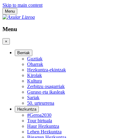
Skip to main content
Menu
Menu
×
Berriak
Guztiak
Oharrak
Hezkuntza-ekintzak
Kirolak
Kultura
Zerbitzu osagarriak
Guraso eta ikasleak
Sariak
50. urteurrena
Hezkuntza
#Geroa2030
Tour birtuala
Haur Hezkuntza
Lehen Hezkuntza
Bigarren Hezkuntza