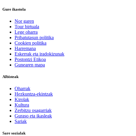
Gure ikastola
Nor garen
Tour birtuala
Lege oharra
Pribatutasun politika
Cookien politika
Harremana
Eskerrak eta iradokizunak
Postontzi Etikoa
Gunearen mapa
Albisteak
Oharrak
Hezkuntza-ekintzak
Kirolak
Kultura
Zerbitzu osagarriak
Guraso eta ikasleak
Sariak
Sare sozialak