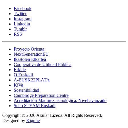
Facebook
Twitter
Instagram
Linkedin
Tumblr
RSS
Proyecto Orienta
NextGenerationEU
Ikastolen Elkartea
Cooperativa de Utilidad Pública
Erkide
Q Euskadi
A-EUSK22PLATA
KiVa
Sostenibilidad
Cambridge Preparation Centre
Acreditación-Madurez tecnológica. Nivel avanzado
Sello STEAM Euskadi
Copyright © 2026 Axular Lizeoa. All Rights Reserved.
Designed by
Kigune