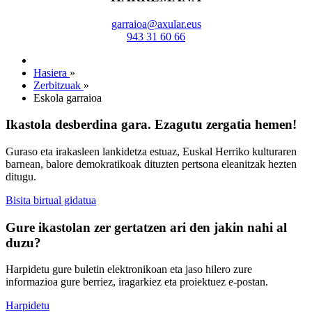
garraioa@axular.eus
943 31 60 66
Hasiera
»
Zerbitzuak
»
Eskola garraioa
Ikastola desberdina gara. Ezagutu zergatia hemen!
Guraso eta irakasleen lankidetza estuaz, Euskal Herriko kulturaren
barnean, balore demokratikoak dituzten pertsona eleanitzak hezten
ditugu.
Bisita birtual gidatua
Gure ikastolan zer gertatzen ari den jakin nahi al
duzu?
Harpidetu gure buletin elektronikoan eta jaso hilero zure
informazioa gure berriez, iragarkiez eta proiektuez e-postan.
Harpidetu