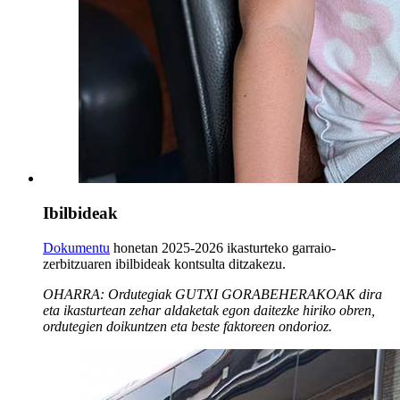
Ibilbideak
Dokumentu
honetan 2025-2026 ikasturteko garraio-
zerbitzuaren ibilbideak kontsulta ditzakezu.
OHARRA:
Ordutegiak GUTXI GORABEHERAKOAK dira
eta ikasturtean zehar aldaketak egon daitezke hiriko obren,
ordutegien doikuntzen eta beste faktoreen ondorioz.