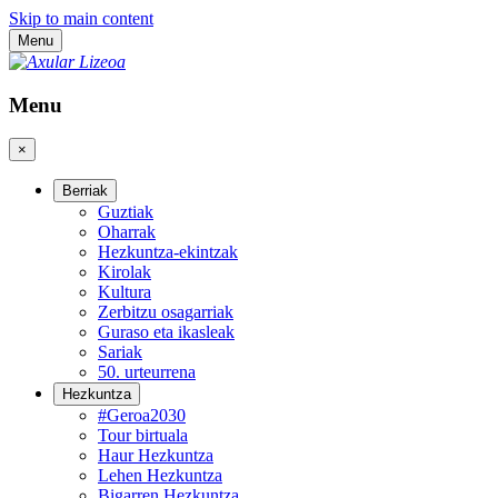
Skip to main content
Menu
Menu
×
Berriak
Guztiak
Oharrak
Hezkuntza-ekintzak
Kirolak
Kultura
Zerbitzu osagarriak
Guraso eta ikasleak
Sariak
50. urteurrena
Hezkuntza
#Geroa2030
Tour birtuala
Haur Hezkuntza
Lehen Hezkuntza
Bigarren Hezkuntza