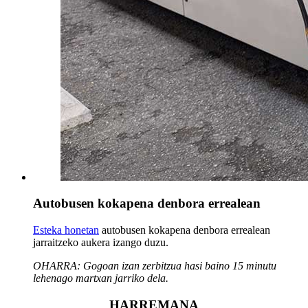
Autobusen kokapena denbora errealean
Esteka honetan
autobusen kokapena denbora errealean
jarraitzeko aukera izango duzu.
OHARRA: Gogoan izan zerbitzua hasi baino 15 minutu
lehenago martxan jarriko dela.
HARREMANA