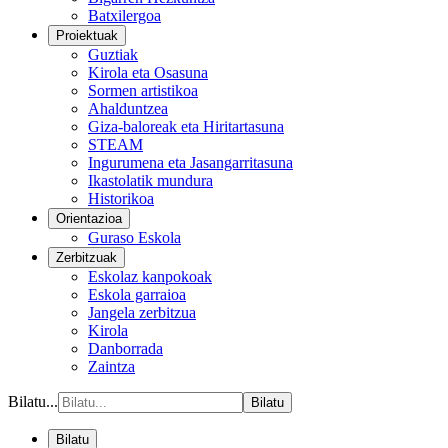
Batxilergoa
Proiektuak
Guztiak
Kirola eta Osasuna
Sormen artistikoa
Ahalduntzea
Giza-baloreak eta Hiritartasuna
STEAM
Ingurumena eta Jasangarritasuna
Ikastolatik mundura
Historikoa
Orientazioa
Guraso Eskola
Zerbitzuak
Eskolaz kanpokoak
Eskola garraioa
Jangela zerbitzua
Kirola
Danborrada
Zaintza
Bilatu...
Bilatu
Bilatu