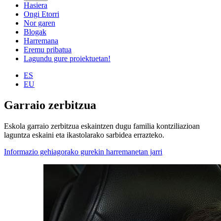
Hasiera
Ongi Etorri
Nor garen
Blogak
Harremana
Eremu pribatua
Lagundu gure proiektuetan!
ES
EU
Garraio zerbitzua
Eskola garraio zerbitzua eskaintzen dugu familia kontziliazioan
laguntza eskaini eta ikastolarako sarbidea errazteko.
Informazio gehiagorako gurekin harremanetan jarri