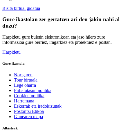
Bisita birtual gidatua
Gure ikastolan zer gertatzen ari den jakin nahi al
duzu?
Harpidetu gure buletin elektronikoan eta jaso hilero zure
informazioa gure berriez, iragarkiez eta proiektuez e-postan.
Harpidetu
Gure ikastola
Nor garen
Tour birtuala
Lege oharra
Pribatutasun politika
Cookien politika
Harremana
Eskerrak eta iradokizunak
Postontzi Etikoa
Gunearen mapa
Albisteak