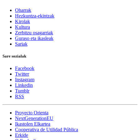
Oharrak
Hezkuntza-ekintzak
Kirolak
Kultura
Zerbitzu osagarriak
Guraso eta ikasleak
Sariak
Sare sozialak
Facebook
Twitter
Instagram
Linkedin
Tumblr
RSS
Proyecto Orienta
NextGenerationEU
Ikastolen Elkartea
Cooperativa de Utilidad Pública
Erkide