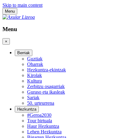
Skip to main content
Menu
Menu
×
Berriak
Guztiak
Oharrak
Hezkuntza-ekintzak
Kirolak
Kultura
Zerbitzu osagarriak
Guraso eta ikasleak
Sariak
50. urteurrena
Hezkuntza
#Geroa2030
Tour birtuala
Haur Hezkuntza
Lehen Hezkuntza
Bigarren Hezkuntza