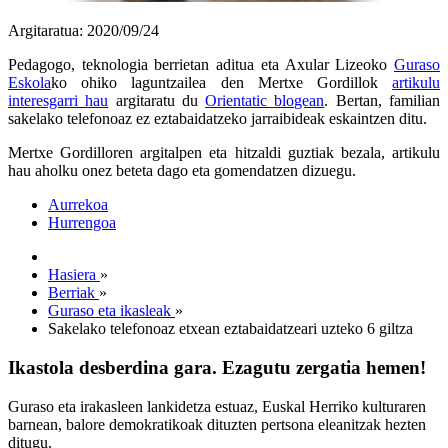
Argitaratua: 2020/09/24
Pedagogo, teknologia berrietan aditua eta Axular Lizeoko
Guraso
Eskola
ko ohiko laguntzailea den Mertxe Gordillok
artikulu
interesgarri hau
argitaratu du
Orientatic blogean
. Bertan, familian
sakelako telefonoaz ez eztabaidatzeko jarraibideak eskaintzen ditu.
Mertxe Gordilloren argitalpen eta hitzaldi guztiak bezala, artikulu
hau aholku onez beteta dago eta gomendatzen dizuegu.
Aurrekoa
Hurrengoa
Hasiera
»
Berriak
»
Guraso eta ikasleak
»
Sakelako telefonoaz etxean eztabaidatzeari uzteko 6 giltza
Ikastola desberdina gara. Ezagutu zergatia hemen!
Guraso eta irakasleen lankidetza estuaz, Euskal Herriko kulturaren
barnean, balore demokratikoak dituzten pertsona eleanitzak hezten
ditugu.