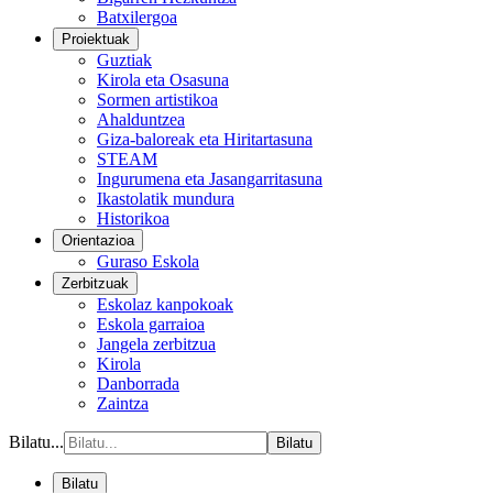
Batxilergoa
Proiektuak
Guztiak
Kirola eta Osasuna
Sormen artistikoa
Ahalduntzea
Giza-baloreak eta Hiritartasuna
STEAM
Ingurumena eta Jasangarritasuna
Ikastolatik mundura
Historikoa
Orientazioa
Guraso Eskola
Zerbitzuak
Eskolaz kanpokoak
Eskola garraioa
Jangela zerbitzua
Kirola
Danborrada
Zaintza
Bilatu...
Bilatu
Bilatu