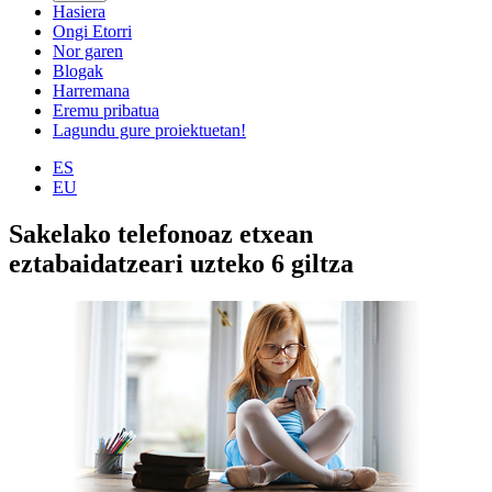
Hasiera
Ongi Etorri
Nor garen
Blogak
Harremana
Eremu pribatua
Lagundu gure proiektuetan!
ES
EU
Sakelako telefonoaz etxean
eztabaidatzeari uzteko 6 giltza