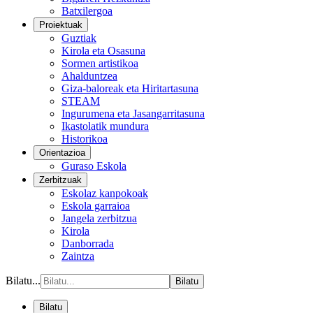
Batxilergoa
Proiektuak
Guztiak
Kirola eta Osasuna
Sormen artistikoa
Ahalduntzea
Giza-baloreak eta Hiritartasuna
STEAM
Ingurumena eta Jasangarritasuna
Ikastolatik mundura
Historikoa
Orientazioa
Guraso Eskola
Zerbitzuak
Eskolaz kanpokoak
Eskola garraioa
Jangela zerbitzua
Kirola
Danborrada
Zaintza
Bilatu...
Bilatu
Bilatu