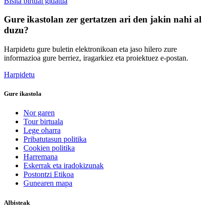
Bisita birtual gidatua
Gure ikastolan zer gertatzen ari den jakin nahi al
duzu?
Harpidetu gure buletin elektronikoan eta jaso hilero zure
informazioa gure berriez, iragarkiez eta proiektuez e-postan.
Harpidetu
Gure ikastola
Nor garen
Tour birtuala
Lege oharra
Pribatutasun politika
Cookien politika
Harremana
Eskerrak eta iradokizunak
Postontzi Etikoa
Gunearen mapa
Albisteak