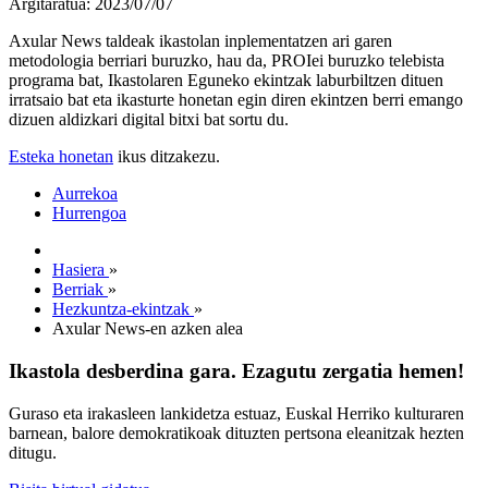
Argitaratua: 2023/07/07
Axular News taldeak ikastolan inplementatzen ari garen
metodologia berriari buruzko, hau da, PROIei buruzko telebista
programa bat, Ikastolaren Eguneko ekintzak laburbiltzen dituen
irratsaio bat eta ikasturte honetan egin diren ekintzen berri emango
dizuen aldizkari digital bitxi bat sortu du.
Esteka honetan
ikus ditzakezu.
Aurrekoa
Hurrengoa
Hasiera
»
Berriak
»
Hezkuntza-ekintzak
»
Axular News-en azken alea
Ikastola desberdina gara. Ezagutu zergatia hemen!
Guraso eta irakasleen lankidetza estuaz, Euskal Herriko kulturaren
barnean, balore demokratikoak dituzten pertsona eleanitzak hezten
ditugu.