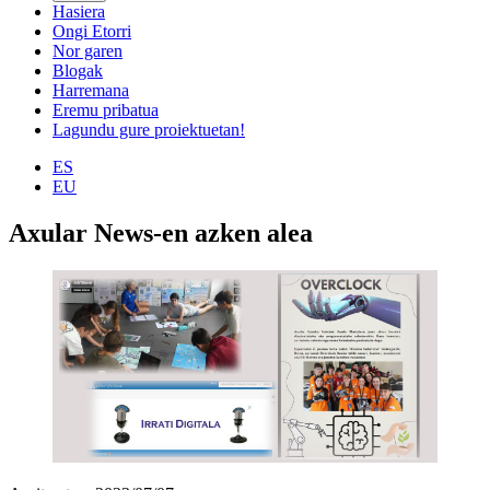
Hasiera
Ongi Etorri
Nor garen
Blogak
Harremana
Eremu pribatua
Lagundu gure proiektuetan!
ES
EU
Axular News-en azken alea