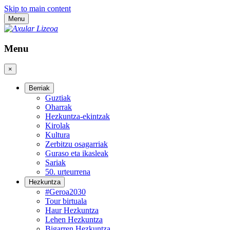
Skip to main content
Menu
Menu
×
Berriak
Guztiak
Oharrak
Hezkuntza-ekintzak
Kirolak
Kultura
Zerbitzu osagarriak
Guraso eta ikasleak
Sariak
50. urteurrena
Hezkuntza
#Geroa2030
Tour birtuala
Haur Hezkuntza
Lehen Hezkuntza
Bigarren Hezkuntza