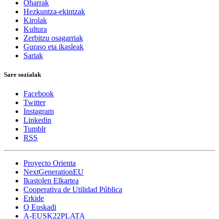
Oharrak
Hezkuntza-ekintzak
Kirolak
Kultura
Zerbitzu osagarriak
Guraso eta ikasleak
Sariak
Sare sozialak
Facebook
Twitter
Instagram
Linkedin
Tumblr
RSS
Proyecto Orienta
NextGenerationEU
Ikastolen Elkartea
Cooperativa de Utilidad Pública
Erkide
Q Euskadi
A-EUSK22PLATA