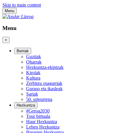
Skip to main content
Menu
Menu
×
Berriak
Guztiak
Oharrak
Hezkuntza-ekintzak
Kirolak
Kultura
Zerbitzu osagarriak
Guraso eta ikasleak
Sariak
50. urteurrena
Hezkuntza
#Geroa2030
Tour birtuala
Haur Hezkuntza
Lehen Hezkuntza
Bigarren Hezkuntza