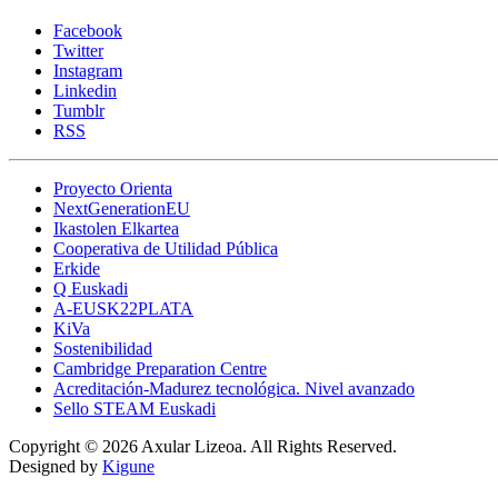
Facebook
Twitter
Instagram
Linkedin
Tumblr
RSS
Proyecto Orienta
NextGenerationEU
Ikastolen Elkartea
Cooperativa de Utilidad Pública
Erkide
Q Euskadi
A-EUSK22PLATA
KiVa
Sostenibilidad
Cambridge Preparation Centre
Acreditación-Madurez tecnológica. Nivel avanzado
Sello STEAM Euskadi
Copyright © 2026 Axular Lizeoa. All Rights Reserved.
Designed by
Kigune