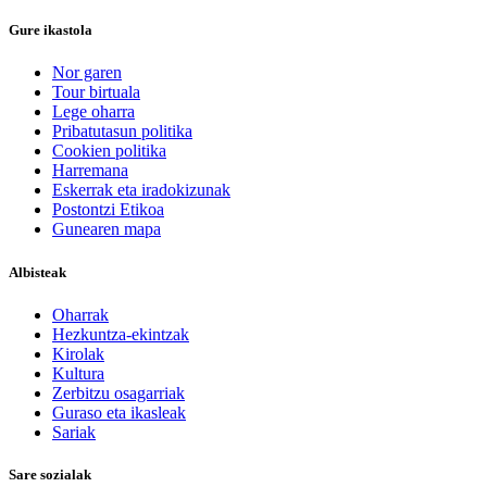
Gure ikastola
Nor garen
Tour birtuala
Lege oharra
Pribatutasun politika
Cookien politika
Harremana
Eskerrak eta iradokizunak
Postontzi Etikoa
Gunearen mapa
Albisteak
Oharrak
Hezkuntza-ekintzak
Kirolak
Kultura
Zerbitzu osagarriak
Guraso eta ikasleak
Sariak
Sare sozialak