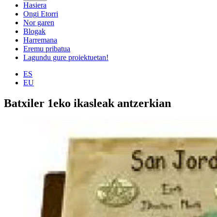
Hasiera
Ongi Etorri
Nor garen
Blogak
Harremana
Eremu pribatua
Lagundu gure proiektuetan!
ES
EU
Batxiler 1eko ikasleak antzerkian