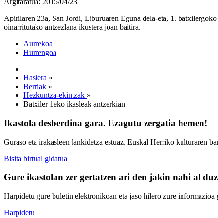
Argitaratua: 2015/04/23
Apirilaren 23a, San Jordi, Liburuaren Eguna dela-eta, 1. batxilergok
oinarritutako antzezlana ikustera joan baitira.
Aurrekoa
Hurrengoa
Hasiera
»
Berriak
»
Hezkuntza-ekintzak
»
Batxiler 1eko ikasleak antzerkian
Ikastola desberdina gara. Ezagutu zergatia hemen!
Guraso eta irakasleen lankidetza estuaz, Euskal Herriko kulturaren ba
Bisita birtual gidatua
Gure ikastolan zer gertatzen ari den jakin nahi al du
Harpidetu gure buletin elektronikoan eta jaso hilero zure informazioa g
Harpidetu