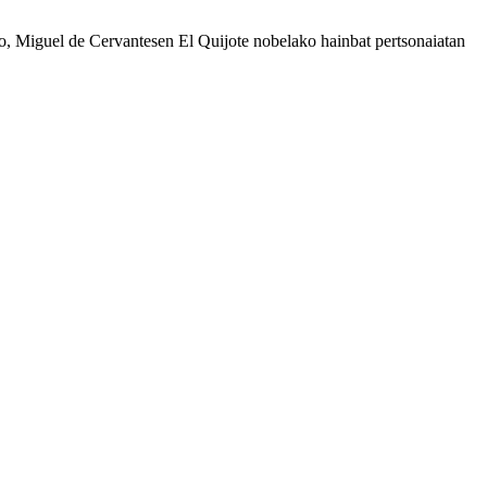
ko, Miguel de Cervantesen El Quijote nobelako hainbat pertsonaiatan