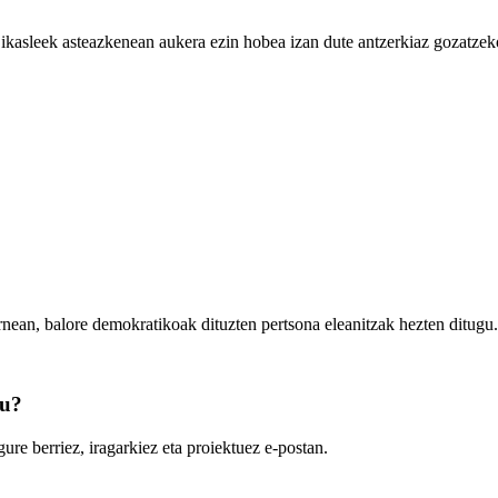
o ikasleek asteazkenean aukera ezin hobea izan dute antzerkiaz gozatze
rnean, balore demokratikoak dituzten pertsona eleanitzak hezten ditugu.
zu?
ure berriez, iragarkiez eta proiektuez e-postan.