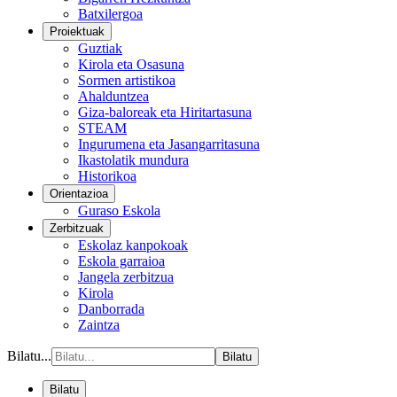
Batxilergoa
Proiektuak
Guztiak
Kirola eta Osasuna
Sormen artistikoa
Ahalduntzea
Giza-baloreak eta Hiritartasuna
STEAM
Ingurumena eta Jasangarritasuna
Ikastolatik mundura
Historikoa
Orientazioa
Guraso Eskola
Zerbitzuak
Eskolaz kanpokoak
Eskola garraioa
Jangela zerbitzua
Kirola
Danborrada
Zaintza
Bilatu...
Bilatu
Bilatu