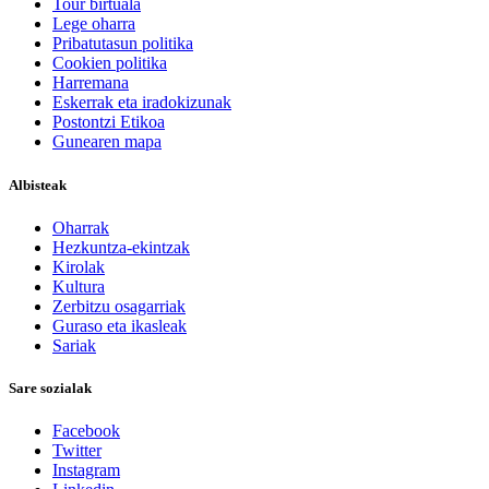
Tour birtuala
Lege oharra
Pribatutasun politika
Cookien politika
Harremana
Eskerrak eta iradokizunak
Postontzi Etikoa
Gunearen mapa
Albisteak
Oharrak
Hezkuntza-ekintzak
Kirolak
Kultura
Zerbitzu osagarriak
Guraso eta ikasleak
Sariak
Sare sozialak
Facebook
Twitter
Instagram