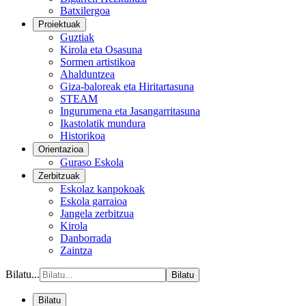
Batxilergoa
Proiektuak
Guztiak
Kirola eta Osasuna
Sormen artistikoa
Ahalduntzea
Giza-baloreak eta Hiritartasuna
STEAM
Ingurumena eta Jasangarritasuna
Ikastolatik mundura
Historikoa
Orientazioa
Guraso Eskola
Zerbitzuak
Eskolaz kanpokoak
Eskola garraioa
Jangela zerbitzua
Kirola
Danborrada
Zaintza
Bilatu...
Bilatu
Bilatu