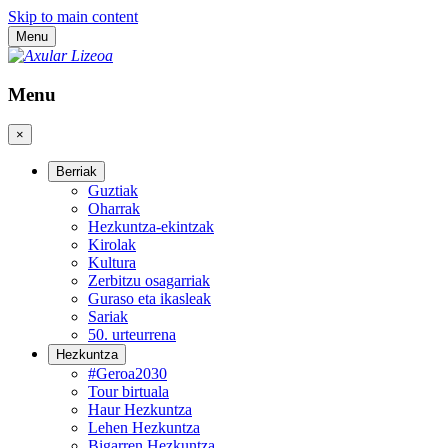
Skip to main content
Menu
Menu
×
Berriak
Guztiak
Oharrak
Hezkuntza-ekintzak
Kirolak
Kultura
Zerbitzu osagarriak
Guraso eta ikasleak
Sariak
50. urteurrena
Hezkuntza
#Geroa2030
Tour birtuala
Haur Hezkuntza
Lehen Hezkuntza
Bigarren Hezkuntza