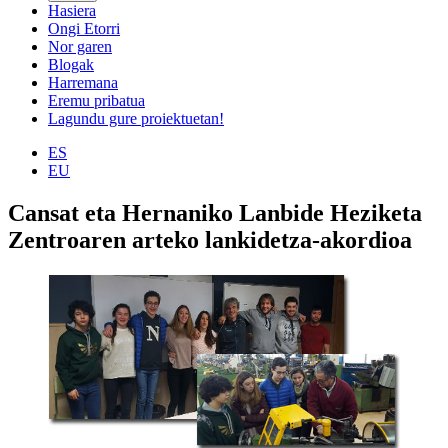
Hasiera
Ongi Etorri
Nor garen
Blogak
Harremana
Eremu pribatua
Lagundu gure proiektuetan!
ES
EU
Cansat eta Hernaniko Lanbide Heziketa
Zentroaren arteko lankidetza-akordioa