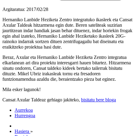
Argitaratua: 2017/02/28
Hernaniko Lanbide Heziketa Zentro integratuko ikasleek eta Cansat
Axular Taldeak hitzarmena egin dute. Beren sateliteak suzirian
jaurtitzean indar handiak jasan behar dituenez, indar horiekin frogak
egin ahal izateko, Hernaniko Lanbide Heziketako ikasleek 20G-
rainoko indarrak sortzen dituen zentrifugagailu bat diseinatu eta
eraikitzeko proiektua hasi dute.
Beraz, Axular eta Hernaniko Lanbide Heziketa Zentro integratua
elkarlanean ari dira proiektu interesgarri hauen bitartez. Hitzarmena
sinatu ondoren, Cansat taldeko kideek bertako tailerrak bisitatu
dituzte. Mikel Ubriz irakasleak tornu eta fresadoren
funtzionamendua azaldu die, beraientzako pieza bat eginez.
Mila esker lagunok!
Cansat Axular Taldeaz gehiago jakiteko,
bisitatu bere bloga
Aurrekoa
Hurrengoa
Hasiera
»