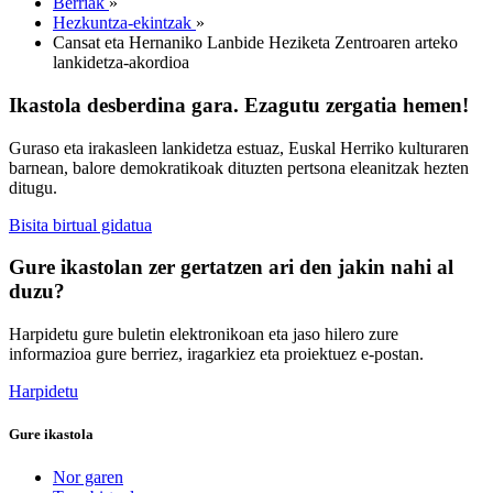
Berriak
»
Hezkuntza-ekintzak
»
Cansat eta Hernaniko Lanbide Heziketa Zentroaren arteko
lankidetza-akordioa
Ikastola desberdina gara. Ezagutu zergatia hemen!
Guraso eta irakasleen lankidetza estuaz, Euskal Herriko kulturaren
barnean, balore demokratikoak dituzten pertsona eleanitzak hezten
ditugu.
Bisita birtual gidatua
Gure ikastolan zer gertatzen ari den jakin nahi al
duzu?
Harpidetu gure buletin elektronikoan eta jaso hilero zure
informazioa gure berriez, iragarkiez eta proiektuez e-postan.
Harpidetu
Gure ikastola
Nor garen