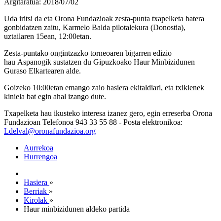
Argitaratua: 2018/07/02
Uda iritsi da eta Orona Fundazioak zesta-punta txapelketa batera
gonbidatzen zaitu, Karmelo Balda pilotalekura (Donostia),
uztailaren 15ean, 12:00etan.
Zesta-puntako ongintzazko torneoaren bigarren edizio
hau Aspanogik sustatzen du Gipuzkoako Haur Minbizidunen
Guraso Elkartearen alde.
Goizeko 10:00etan emango zaio hasiera ekitaldiari, eta txikienek
kiniela bat egin ahal izango dute.
Txapelketa hau ikusteko interesa izanez gero, egin erreserba Orona
Fundazioan Telefonoa 943 33 55 88 - Posta elektronikoa:
Ldelval@oronafundazioa.org
Aurrekoa
Hurrengoa
Hasiera
»
Berriak
»
Kirolak
»
Haur minbizidunen aldeko partida