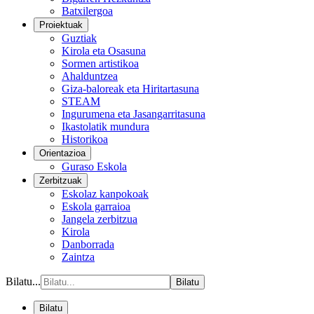
Batxilergoa
Proiektuak
Guztiak
Kirola eta Osasuna
Sormen artistikoa
Ahalduntzea
Giza-baloreak eta Hiritartasuna
STEAM
Ingurumena eta Jasangarritasuna
Ikastolatik mundura
Historikoa
Orientazioa
Guraso Eskola
Zerbitzuak
Eskolaz kanpokoak
Eskola garraioa
Jangela zerbitzua
Kirola
Danborrada
Zaintza
Bilatu...
Bilatu
Bilatu