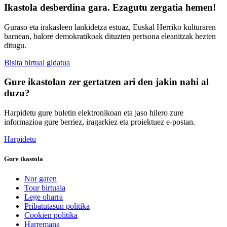
Ikastola desberdina gara. Ezagutu zergatia hemen!
Guraso eta irakasleen lankidetza estuaz, Euskal Herriko kulturaren
barnean, balore demokratikoak dituzten pertsona eleanitzak hezten
ditugu.
Bisita birtual gidatua
Gure ikastolan zer gertatzen ari den jakin nahi al
duzu?
Harpidetu gure buletin elektronikoan eta jaso hilero zure
informazioa gure berriez, iragarkiez eta proiektuez e-postan.
Harpidetu
Gure ikastola
Nor garen
Tour birtuala
Lege oharra
Pribatutasun politika
Cookien politika
Harremana