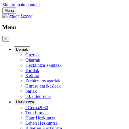
Skip to main content
Menu
Menu
×
Berriak
Guztiak
Oharrak
Hezkuntza-ekintzak
Kirolak
Kultura
Zerbitzu osagarriak
Guraso eta ikasleak
Sariak
50. urteurrena
Hezkuntza
#Geroa2030
Tour birtuala
Haur Hezkuntza
Lehen Hezkuntza
Bigarren Hezkuntza