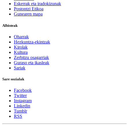
Eskerrak eta iradokizunak
Postontzi Etikoa
Gunearen mapa
Albisteak
Oharrak
Hezkuntza-ekintzak
Kirolak
Kultura
Zerbitzu osagarriak
Guraso eta ikasleak
Sariak
Sare sozialak
Facebook
Twitter
Instagram
Linkedin
Tumblr
RSS