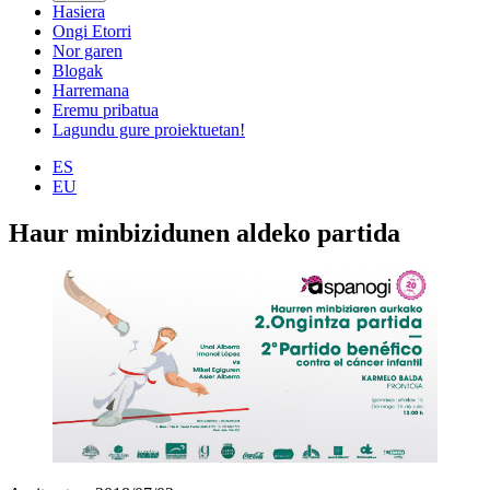
Hasiera
Ongi Etorri
Nor garen
Blogak
Harremana
Eremu pribatua
Lagundu gure proiektuetan!
ES
EU
Haur minbizidunen aldeko partida