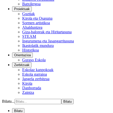
Batxilergoa
Proiektuak
Guztiak
Kirola eta Osasuna
Sormen artistikoa
Ahalduntzea
Giza-baloreak eta Hiritartasuna
STEAM
Ingurumena eta Jasangarritasuna
Ikastolatik mundura
Historikoa
Orientazioa
Guraso Eskola
Zerbitzuak
Eskolaz kanpokoak
Eskola garraioa
Jangela zerbitzua
Kirola
Danborrada
Zaintza
Bilatu...
Bilatu
Bilatu