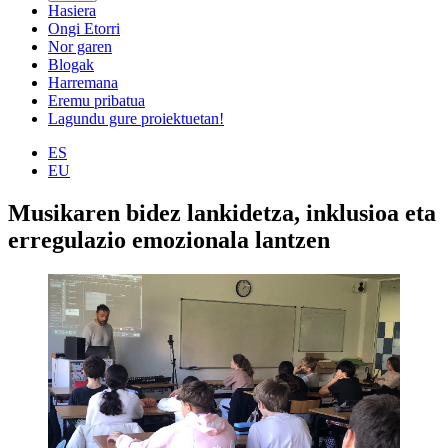
Hasiera
Ongi Etorri
Nor garen
Blogak
Harremana
Eremu pribatua
Lagundu gure proiektuetan!
ES
EU
Musikaren bidez lankidetza, inklusioa eta
erregulazio emozionala lantzen