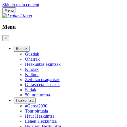
Skip to main content
Menu
Menu
×
Berriak
Guztiak
Oharrak
Hezkuntza-ekintzak
Kirolak
Kultura
Zerbitzu osagarriak
Guraso eta ikasleak
Sariak
50. urteurrena
Hezkuntza
#Geroa2030
Tour birtuala
Haur Hezkuntza
Lehen Hezkuntza
Bigarren Hezkuntza