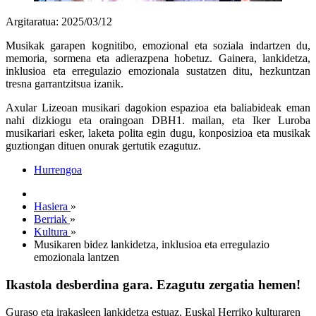
Argitaratua: 2025/03/12
Musikak garapen kognitibo, emozional eta soziala indartzen du,
memoria, sormena eta adierazpena hobetuz. Gainera, lankidetza,
inklusioa eta erregulazio emozionala sustatzen ditu, hezkuntzan
tresna garrantzitsua izanik.
Axular Lizeoan musikari dagokion espazioa eta baliabideak eman
nahi dizkiogu eta oraingoan DBH1. mailan, eta Iker Luroba
musikariari esker, laketa polita egin dugu, konposizioa eta musikak
guztiongan dituen onurak gertutik ezagutuz.
Hurrengoa
Hasiera
»
Berriak
»
Kultura
»
Musikaren bidez lankidetza, inklusioa eta erregulazio
emozionala lantzen
Ikastola desberdina gara. Ezagutu zergatia hemen!
Guraso eta irakasleen lankidetza estuaz, Euskal Herriko kulturaren