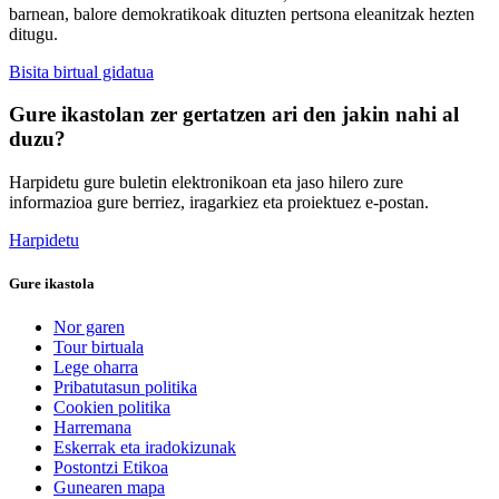
barnean, balore demokratikoak dituzten pertsona eleanitzak hezten
ditugu.
Bisita birtual gidatua
Gure ikastolan zer gertatzen ari den jakin nahi al
duzu?
Harpidetu gure buletin elektronikoan eta jaso hilero zure
informazioa gure berriez, iragarkiez eta proiektuez e-postan.
Harpidetu
Gure ikastola
Nor garen
Tour birtuala
Lege oharra
Pribatutasun politika
Cookien politika
Harremana
Eskerrak eta iradokizunak
Postontzi Etikoa
Gunearen mapa