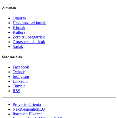
Albisteak
Oharrak
Hezkuntza-ekintzak
Kirolak
Kultura
Zerbitzu osagarriak
Guraso eta ikasleak
Sariak
Sare sozialak
Facebook
Twitter
Instagram
Linkedin
Tumblr
RSS
Proyecto Orienta
NextGenerationEU
Ikastolen Elkartea