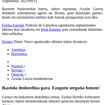
Argitaratua: 2023/09/11
Ikasturte hasierarekin batera, azken egunetan, Axular Lizeoa
hedabide ezberdinetan agertu da. Bertan, gure ikastolako guraso,
ikasle eta zuzendaritza taldeko kide batzuk protagonista izan dira.
Esteka honetan
Noticias de Gipuzkoa egunkarian argitaratutako
albistea ikus dezakezu eta
beste honetan
gure zuzendariak idatzitako
iritzi-artikulua.
Hemen
Diario Vasco egunkariko albistea irakur dezakezu.
Aurrekoa
Hurrengoa
Hasiera
»
Berriak
»
Oharrak
»
Axular Lizeoa hedabideetan
Ikastola desberdina gara. Ezagutu zergatia hemen!
Guraso eta irakasleen lankidetza estuaz, Euskal Herriko kulturaren
barnean, balore demokratikoak dituzten pertsona eleanitzak hezten