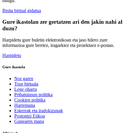
ditugu.
Bisita birtual gidatua
Gure ikastolan zer gertatzen ari den jakin nahi al
duzu?
Harpidetu gure buletin elektronikoan eta jaso hilero zure
informazioa gure berriez, iragarkiez eta proiektuez e-postan.
Harpidetu
Gure ikastola
Nor garen
Tour birtuala
Lege oharra
Pribatutasun politika
Cookien politika
Harremana
Eskerrak eta iradokizunak
Postontzi Etikoa
Gunearen mapa