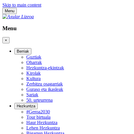
Skip to main content
Menu
Menu
×
Berriak
Guztiak
Oharrak
Hezkuntza-ekintzak
Kirolak
Kultura
Zerbitzu osagarriak
Guraso eta ikasleak
Sariak
50. urteurrena
Hezkuntza
#Geroa2030
Tour birtuala
Haur Hezkuntza
Lehen Hezkuntza
Bigarren Hezkuntza