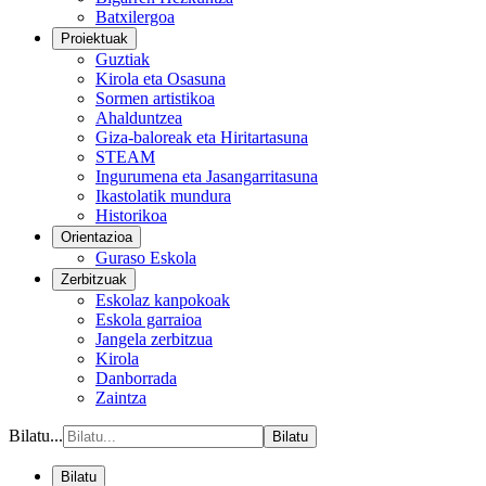
Batxilergoa
Proiektuak
Guztiak
Kirola eta Osasuna
Sormen artistikoa
Ahalduntzea
Giza-baloreak eta Hiritartasuna
STEAM
Ingurumena eta Jasangarritasuna
Ikastolatik mundura
Historikoa
Orientazioa
Guraso Eskola
Zerbitzuak
Eskolaz kanpokoak
Eskola garraioa
Jangela zerbitzua
Kirola
Danborrada
Zaintza
Bilatu...
Bilatu
Bilatu