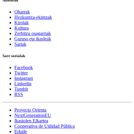
Albisteak
Oharrak
Hezkuntza-ekintzak
Kirolak
Kultura
Zerbitzu osagarriak
Guraso eta ikasleak
Sariak
Sare sozialak
Facebook
Twitter
Instagram
Linkedin
Tumblr
RSS
Proyecto Orienta
NextGenerationEU
Ikastolen Elkartea
Cooperativa de Utilidad Pública
Erkide