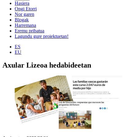
Hasiera
Ongi Etorri
Nor garen
Blogak
Harremana
Eremu pribatua
Lagundu gure proiektuetan!
ES
EU
Axular Lizeoa hedabideetan