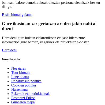
barnean, balore demokratikoak dituzten pertsona eleanitzak hezten
ditugu.
Bisita birtual gidatua
Gure ikastolan zer gertatzen ari den jakin nahi al
duzu?
Harpidetu gure buletin elektronikoan eta jaso hilero zure
informazioa gure berriez, iragarkiez eta proiektuez e-postan.
Harpidetu
Gure ikastola
Nor garen
Tour birtuala
Lege oharra
Pribatutasun politika
Cookien politika
Harremana
Eskerrak eta iradokizunak
Postontzi Etikoa
Gunearen mapa