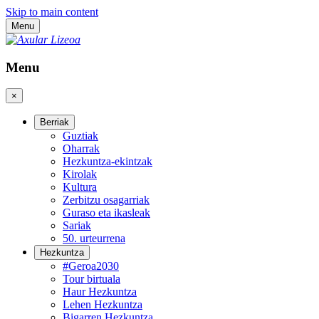
Skip to main content
Menu
Menu
×
Berriak
Guztiak
Oharrak
Hezkuntza-ekintzak
Kirolak
Kultura
Zerbitzu osagarriak
Guraso eta ikasleak
Sariak
50. urteurrena
Hezkuntza
#Geroa2030
Tour birtuala
Haur Hezkuntza
Lehen Hezkuntza
Bigarren Hezkuntza