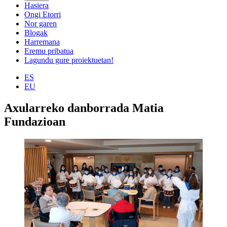
Hasiera
Ongi Etorri
Nor garen
Blogak
Harremana
Eremu pribatua
Lagundu gure proiektuetan!
ES
EU
Axularreko danborrada Matia
Fundazioan