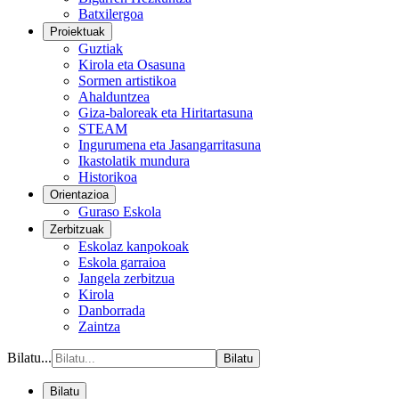
Batxilergoa
Proiektuak
Guztiak
Kirola eta Osasuna
Sormen artistikoa
Ahalduntzea
Giza-baloreak eta Hiritartasuna
STEAM
Ingurumena eta Jasangarritasuna
Ikastolatik mundura
Historikoa
Orientazioa
Guraso Eskola
Zerbitzuak
Eskolaz kanpokoak
Eskola garraioa
Jangela zerbitzua
Kirola
Danborrada
Zaintza
Bilatu...
Bilatu
Bilatu