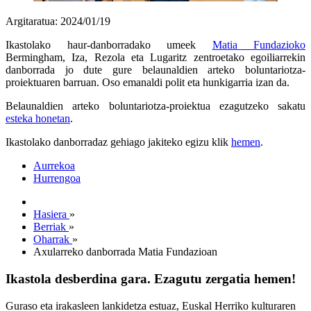
Argitaratua: 2024/01/19
Ikastolako haur-danborradako umeek
Matia Fundazioko
Bermingham, Iza, Rezola eta Lugaritz zentroetako egoiliarrekin
danborrada jo dute gure belaunaldien arteko boluntariotza-
proiektuaren barruan. Oso emanaldi polit eta hunkigarria izan da.
Belaunaldien arteko boluntariotza-proiektua ezagutzeko sakatu
esteka honetan
.
Ikastolako danborradaz gehiago jakiteko egizu klik
hemen
.
Aurrekoa
Hurrengoa
Hasiera
»
Berriak
»
Oharrak
»
Axularreko danborrada Matia Fundazioan
Ikastola desberdina gara. Ezagutu zergatia hemen!
Guraso eta irakasleen lankidetza estuaz, Euskal Herriko kulturaren