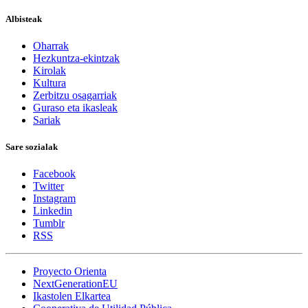
Albisteak
Oharrak
Hezkuntza-ekintzak
Kirolak
Kultura
Zerbitzu osagarriak
Guraso eta ikasleak
Sariak
Sare sozialak
Facebook
Twitter
Instagram
Linkedin
Tumblr
RSS
Proyecto Orienta
NextGenerationEU
Ikastolen Elkartea