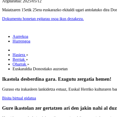
Argitaratua: 2025/05/12
Maiatzaren 15etik 25era euskarazko ekitaldi ugari antolatuko dira Do
Dokumentu honetan egitarau osoa ikus dezakezu.
Aurrekoa
Hurrengoa
Hasiera
»
Berriak
»
Oharrak
»
Euskaraldia Donostiako auzoetan
Ikastola desberdina gara. Ezagutu zergatia hemen!
Guraso eta irakasleen lankidetza estuaz, Euskal Herriko kulturaren ba
Bisita birtual gidatua
Gure ikastolan zer gertatzen ari den jakin nahi al du