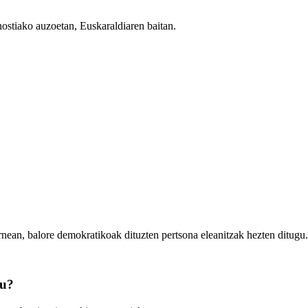
nostiako auzoetan, Euskaraldiaren baitan.
rnean, balore demokratikoak dituzten pertsona eleanitzak hezten ditugu.
zu?