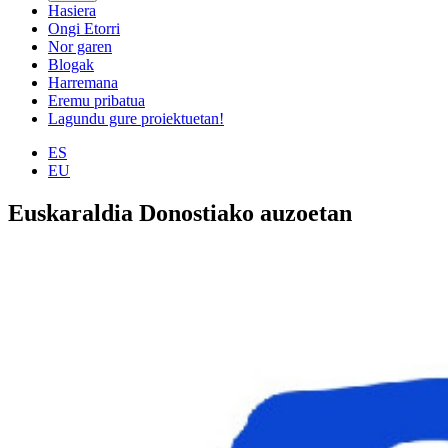
Hasiera
Ongi Etorri
Nor garen
Blogak
Harremana
Eremu pribatua
Lagundu gure proiektuetan!
ES
EU
Euskaraldia Donostiako auzoetan