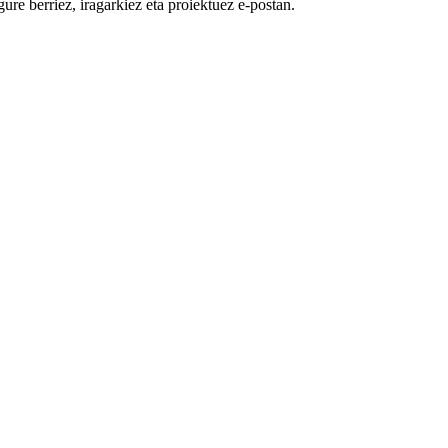
ure berriez, iragarkiez eta proiektuez e-postan.