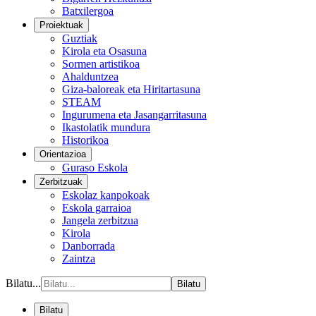
Batxilergoa
Proiektuak
Guztiak
Kirola eta Osasuna
Sormen artistikoa
Ahalduntzea
Giza-baloreak eta Hiritartasuna
STEAM
Ingurumena eta Jasangarritasuna
Ikastolatik mundura
Historikoa
Orientazioa
Guraso Eskola
Zerbitzuak
Eskolaz kanpokoak
Eskola garraioa
Jangela zerbitzua
Kirola
Danborrada
Zaintza
Bilatu...
Bilatu
Bilatu