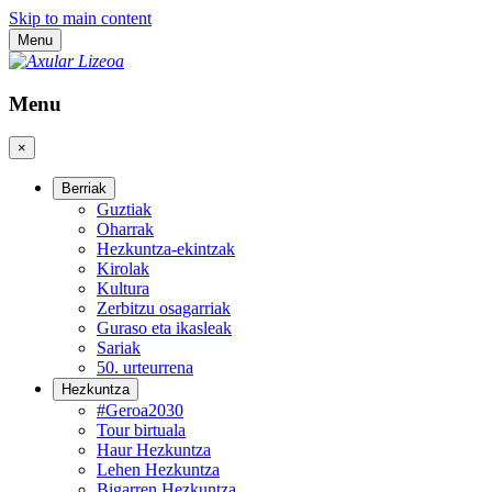
Skip to main content
Menu
Menu
×
Berriak
Guztiak
Oharrak
Hezkuntza-ekintzak
Kirolak
Kultura
Zerbitzu osagarriak
Guraso eta ikasleak
Sariak
50. urteurrena
Hezkuntza
#Geroa2030
Tour birtuala
Haur Hezkuntza
Lehen Hezkuntza
Bigarren Hezkuntza