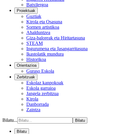
Batxilergoa
Proiektuak
Guztiak
Kirola eta Osasuna
Sormen artistikoa
Ahalduntzea
Giza-baloreak eta Hiritartasuna
STEAM
Ingurumena eta Jasangarritasuna
Ikastolatik mundura
Historikoa
Orientazioa
Guraso Eskola
Zerbitzuak
Eskolaz kanpokoak
Eskola garraioa
Jangela zerbitzua
Kirola
Danborrada
Zaintza
Bilatu...
Bilatu
Bilatu