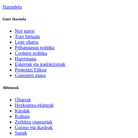
Harpidetu
Gure ikastola
Nor garen
Tour birtuala
Lege oharra
Pribatutasun politika
Cookien politika
Harremana
Eskerrak eta iradokizunak
Postontzi Etikoa
Gunearen mapa
Albisteak
Oharrak
Hezkuntza-ekintzak
Kirolak
Kultura
Zerbitzu osagarriak
Guraso eta ikasleak
Sariak