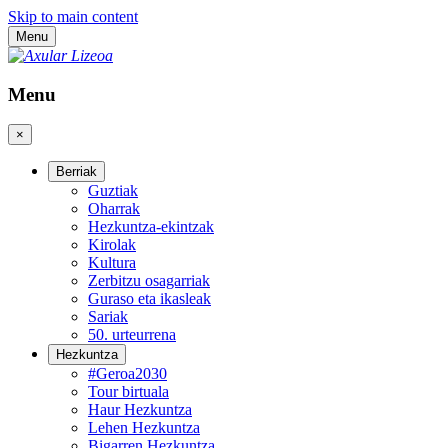
Skip to main content
Menu
Menu
×
Berriak
Guztiak
Oharrak
Hezkuntza-ekintzak
Kirolak
Kultura
Zerbitzu osagarriak
Guraso eta ikasleak
Sariak
50. urteurrena
Hezkuntza
#Geroa2030
Tour birtuala
Haur Hezkuntza
Lehen Hezkuntza
Bigarren Hezkuntza