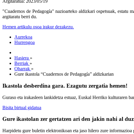
Argitaratua: 2023/05/19
"Cuadernos de Pedagogía" nazioarteko aldizkari ospetsuak, estatu ma
argitaratu berri du.
Hemen artikulu osoa irakur dezakezu.
Aurrekoa
Hurrengoa
Hasiera
»
Berriak
»
Oharrak
»
Gure ikastola “Cuadernos de Pedagogía” aldizkarian
Ikastola desberdina gara. Ezagutu zergatia hemen!
Guraso eta irakasleen lankidetza estuaz, Euskal Herriko kulturaren ba
Bisita birtual gidatua
Gure ikastolan zer gertatzen ari den jakin nahi al du
Harpidetu gure buletin elektronikoan eta jaso hilero zure informazioa g