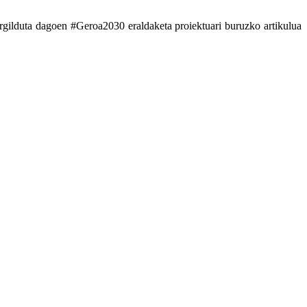
urgilduta dagoen #Geroa2030 eraldaketa proiektuari buruzko artikulua