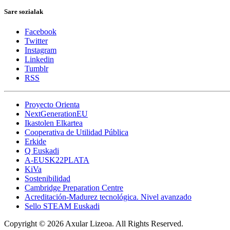
Sare sozialak
Facebook
Twitter
Instagram
Linkedin
Tumblr
RSS
Proyecto Orienta
NextGenerationEU
Ikastolen Elkartea
Cooperativa de Utilidad Pública
Erkide
Q Euskadi
A-EUSK22PLATA
KiVa
Sostenibilidad
Cambridge Preparation Centre
Acreditación-Madurez tecnológica. Nivel avanzado
Sello STEAM Euskadi
Copyright © 2026 Axular Lizeoa. All Rights Reserved.