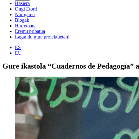
Hasiera
Ongi Etorri
Nor garen
Blogak
Harremana
Eremu pribatua
Lagundu gure proiektuetan!
ES
EU
Gure ikastola “Cuadernos de Pedagogía” a