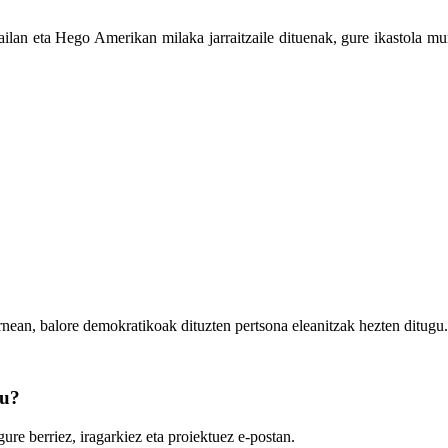
ilan eta Hego Amerikan milaka jarraitzaile dituenak, gure ikastola m
rnean, balore demokratikoak dituzten pertsona eleanitzak hezten ditugu.
zu?
ure berriez, iragarkiez eta proiektuez e-postan.