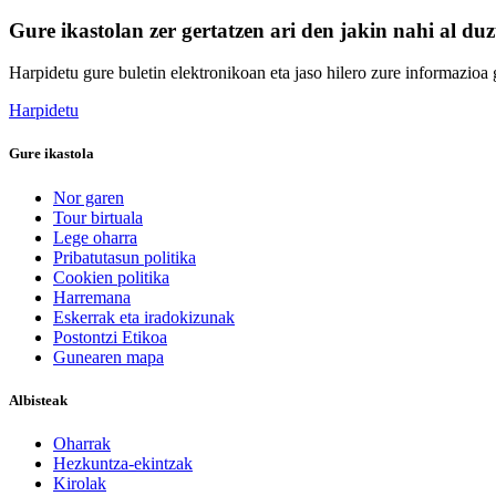
Gure ikastolan zer gertatzen ari den jakin nahi al du
Harpidetu gure buletin elektronikoan eta jaso hilero zure informazioa g
Harpidetu
Gure ikastola
Nor garen
Tour birtuala
Lege oharra
Pribatutasun politika
Cookien politika
Harremana
Eskerrak eta iradokizunak
Postontzi Etikoa
Gunearen mapa
Albisteak
Oharrak
Hezkuntza-ekintzak
Kirolak