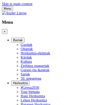
Skip to main content
Menu
Menu
×
Berriak
Guztiak
Oharrak
Hezkuntza-ekintzak
Kirolak
Kultura
Zerbitzu osagarriak
Guraso eta ikasleak
Sariak
50. urteurrena
Hezkuntza
#Geroa2030
Tour birtuala
Haur Hezkuntza
Lehen Hezkuntza
Bigarren Hezkuntza