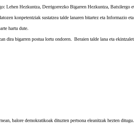
go: Lehen Hezkuntza, Derrigorrezko Bigarren Hezkuntza, Batxilergo eta
t datozen konpetentziak sustatzea talde lanaren bitartez eta Informazio 
rte hartu dute.
 dira bigarren postua lortu ondoren. Beraien talde lana eta ekintzaleta
rnean, balore demokratikoak dituzten pertsona eleanitzak hezten ditugu.