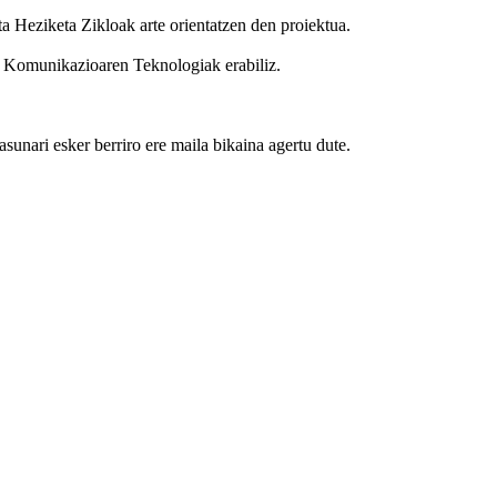
 Heziketa Zikloak arte orientatzen den proiektua.
eta Komunikazioaren Teknologiak erabiliz.
sunari esker berriro ere maila bikaina agertu dute.