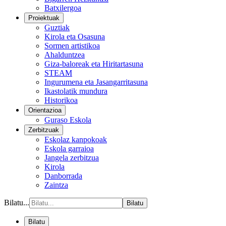
Batxilergoa
Proiektuak
Guztiak
Kirola eta Osasuna
Sormen artistikoa
Ahalduntzea
Giza-baloreak eta Hiritartasuna
STEAM
Ingurumena eta Jasangarritasuna
Ikastolatik mundura
Historikoa
Orientazioa
Guraso Eskola
Zerbitzuak
Eskolaz kanpokoak
Eskola garraioa
Jangela zerbitzua
Kirola
Danborrada
Zaintza
Bilatu...
Bilatu
Bilatu