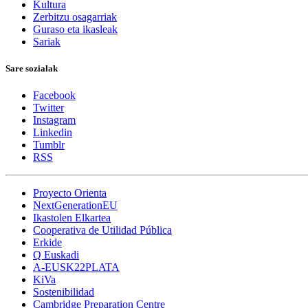
Kultura
Zerbitzu osagarriak
Guraso eta ikasleak
Sariak
Sare sozialak
Facebook
Twitter
Instagram
Linkedin
Tumblr
RSS
Proyecto Orienta
NextGenerationEU
Ikastolen Elkartea
Cooperativa de Utilidad Pública
Erkide
Q Euskadi
A-EUSK22PLATA
KiVa
Sostenibilidad
Cambridge Preparation Centre