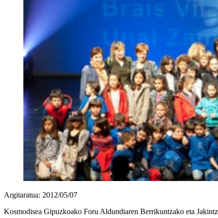
Argitaratua: 2012/05/07
Kosmodisea Gipuzkoako Foru Aldundiaren Berrikuntzako eta Jakintz