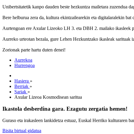
Unibertsitatetik kanpo dauden beste hezkuntza mailetara zuzendua da
Bere helburua zera da, kultura ekintzailearekin eta digitalaralekin ba
Aurtengoan ere Axular Lizeoko LH 3. eta DBH 2. mailako ikasleek pa
Aurreko urteotan bezala, gure Lehen Hezkuntzako ikasleak sarituak izan
Zorionak parte hartu duten denei!
Aurrekoa
Hurrengoa
Hasiera
»
Berriak
»
Sariak
»
Axular Lizeoa Kosmodisean saritua
Ikastola desberdina gara. Ezagutu zergatia hemen!
Guraso eta irakasleen lankidetza estuaz, Euskal Herriko kulturaren ba
Bisita birtual gidatua