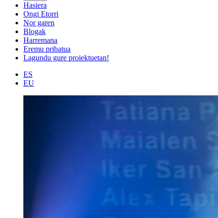
Hasiera
Ongi Etorri
Nor garen
Blogak
Harremana
Eremu pribatua
Lagundu gure proiektuetan!
ES
EU