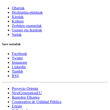
Oharrak
Hezkuntza-ekintzak
Kirolak
Kultura
Zerbitzu osagarriak
Guraso eta ikasleak
Sariak
Sare sozialak
Facebook
Twitter
Instagram
Linkedin
Tumblr
RSS
Proyecto Orienta
NextGenerationEU
Ikastolen Elkartea
Cooperativa de Utilidad Pública
Erkide