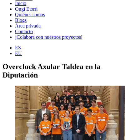
Inicio
Ongi Etorri
Quiénes somos
Blogs
Área privada
Contacto
¡Colabora con nuestros proyectos!
ES
EU
Overclock Axular Taldea en la
Diputación