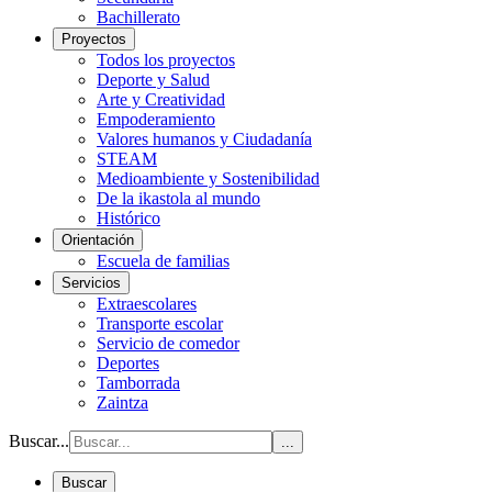
Bachillerato
Proyectos
Todos los proyectos
Deporte y Salud
Arte y Creatividad
Empoderamiento
Valores humanos y Ciudadanía
STEAM
Medioambiente y Sostenibilidad
De la ikastola al mundo
Histórico
Orientación
Escuela de familias
Servicios
Extraescolares
Transporte escolar
Servicio de comedor
Deportes
Tamborrada
Zaintza
Buscar...
...
Buscar