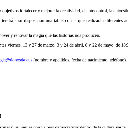
 objetivos fortalecer y mejorar la creatividad, el autocontrol, la autoesti
 tendrá a su disposición una tablet con la que realizarán diferentes a
omover y renovar la magia que las historias nos producen.
ntes viernes. 13 y 27 de marzo, 3 y 24 de abril, 8 y 22 de mayo, de 18:30
egia@donostia.eus
(nombre y apellidos, fecha de nacimiento, teléfono).
!
onas plurilingües con valores democráticos dentro de la cultura vasca.