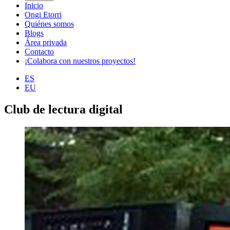
Inicio
Ongi Etorri
Quiénes somos
Blogs
Área privada
Contacto
¡Colabora con nuestros proyectos!
ES
EU
Club de lectura digital