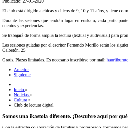
Publicado: 27-01-2020
El club está dirigido a chicas y chicos de 9, 10 y 11 años, y tiene como
Durante las sesiones que tendrán lugar en euskara, cada participante
cuentos y experiencias.
Se trabajará de forma amplia la lectura (textual y audivisual) para pr
Las sesiones guiadas por el escritor Fernando Morillo serán los siguie
Calbetón, 25.
Gratis. Plazas limitadas. Es necesario inscribirse por mail:
haurliburut
Anterior
Siguiente
Inicio
»
Noticias
»
Cultura
»
Club de lectura digital
Somos una ikastola diferente. ¡Descubre aquí por qué
Con la estrecha colaboración de familias y profesorado, formamos pers