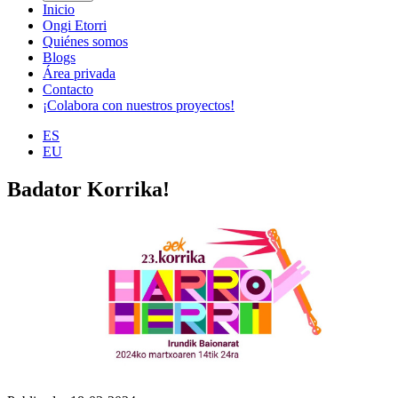
Inicio
Ongi Etorri
Quiénes somos
Blogs
Área privada
Contacto
¡Colabora con nuestros proyectos!
ES
EU
Badator Korrika!