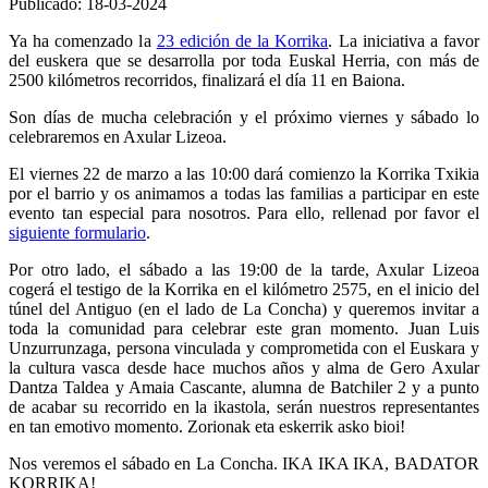
Publicado: 18-03-2024
Ya ha comenzado la
23 edición de la Korrika
. La iniciativa a favor
del euskera que se desarrolla por toda Euskal Herria, con más de
2500 kilómetros recorridos, finalizará el día 11 en Baiona.
Son días de mucha celebración y el próximo viernes y sábado lo
celebraremos en Axular Lizeoa.
El viernes 22 de marzo a las 10:00 dará comienzo la Korrika Txikia
por el barrio y os animamos a todas las familias a participar en este
evento tan especial para nosotros. Para ello, rellenad por favor el
siguiente formulario
.
Por otro lado, el sábado a las 19:00 de la tarde, Axular Lizeoa
cogerá el testigo de la Korrika en el kilómetro 2575, en el inicio del
túnel del Antiguo (en el lado de La Concha) y queremos invitar a
toda la comunidad para celebrar este gran momento. Juan Luis
Unzurrunzaga, persona vinculada y comprometida con el Euskara y
la cultura vasca desde hace muchos años y alma de Gero Axular
Dantza Taldea y Amaia Cascante, alumna de Batchiler 2 y a punto
de acabar su recorrido en la ikastola, serán nuestros representantes
en tan emotivo momento. Zorionak eta eskerrik asko bioi!
Nos veremos el sábado en La Concha. IKA IKA IKA, BADATOR
KORRIKA!