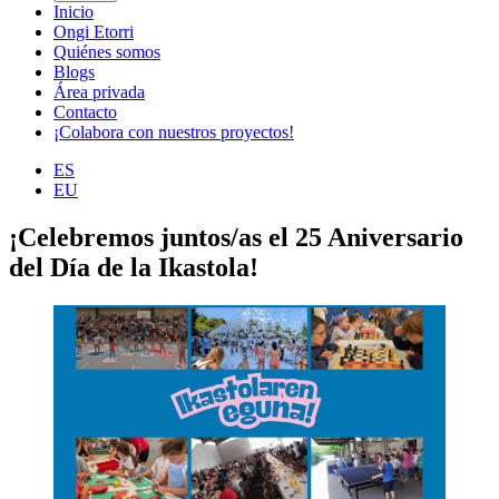
Inicio
Ongi Etorri
Quiénes somos
Blogs
Área privada
Contacto
¡Colabora con nuestros proyectos!
ES
EU
¡Celebremos juntos/as el 25 Aniversario
del Día de la Ikastola!