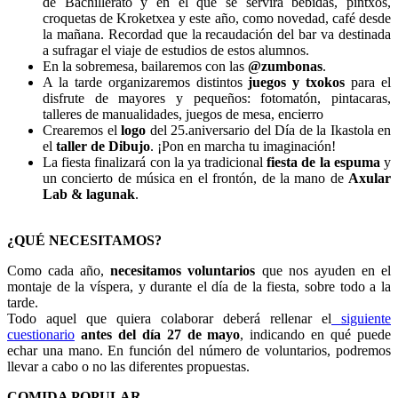
de Bachillerato y en el que se servirá bebidas, pintxos,
croquetas de Kroketxea y este año, como novedad, café desde
la mañana. Recordad que la recaudación del bar va destinada
a sufragar el viaje de estudios de estos alumnos.
En la sobremesa, bailaremos con las
@zumbonas
.
A la tarde organizaremos distintos
juegos y txokos
para el
disfrute de mayores y pequeños: fotomatón, pintacaras,
talleres de manualidades, juegos de mesa, encierro
Crearemos el
logo
del 25.aniversario del Día de la Ikastola en
el
taller de Dibujo
. ¡Pon en marcha tu imaginación!
La fiesta finalizará con la ya tradicional
fiesta de la espuma
y
un concierto de música en el frontón, de la mano de
Axular
Lab & lagunak
.
¿QUÉ NECESITAMOS?
Como cada año,
necesitamos voluntarios
que nos ayuden en el
montaje de la víspera, y durante el día de la fiesta, sobre todo a la
tarde.
Todo aquel que quiera colaborar deberá rellenar el
siguiente
cuestionario
antes del día 27 de mayo
, indicando en qué puede
echar una mano. En función del número de voluntarios, podremos
llevar a cabo o no las diferentes propuestas.
COMIDA POPULAR