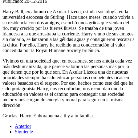
Publicado: 20-12-2016
Harry Ball, ex alumno de Axular Lizeoa, estudia sociología en la
universidad escocesa de Stirling. Hace unos meses, cuando volvía a
su residencia con dos amigos, escuchó unos gritos que venían del
río, muy crecido por las fuertes lluvias. Se trataba de una joven
irlandesa a la que arrastraba la corriente. Harry y uno de sus amigos,
sin dudarlo, se lanzaron a las gélidas aguas y consiguieron rescatar a
la chica. Por ello, Harry ha recibido una condecoración al valor
concedida por la Royal Humane Society británica.
Vivimos en una sociedad que, en ocasiones, se nos antoja cada vez
más deshumanizada, que parece valorar a las personas más por lo
que tienen que por lo que son. En Axular Lizeoa una de nuestras
prioridades siempre ha sido educar personas competentes ricas en
valores basados en el respeto. Por eso, hechos como este del que ha
sido protagonista Harry, nos reconfortan, nos recuerdan que la
educación en valores es el camino para conseguir una sociedad
mejor y nos cargan de energía y moral para seguir en la misma
dirección.
Gracias, Harry. Enhorabuena a ti y a tu familia.
Anterior
Siguiente