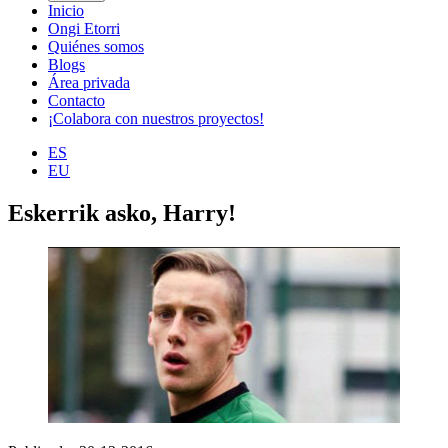
Inicio
Ongi Etorri
Quiénes somos
Blogs
Área privada
Contacto
¡Colabora con nuestros proyectos!
ES
EU
Eskerrik asko, Harry!