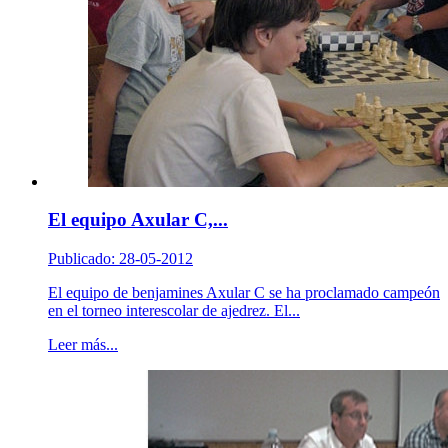
El equipo Axular C,...
Publicado: 28-05-2012
El equipo de benjamines Axular C se ha proclamado campeón
en el torneo interescolar de ajedrez. El...
Leer más...