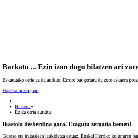
Barkatu ... Ezin izan dugu bilatzen ari zar
Eskatutako orria ez da aurkitu. Errore bat gertatu da zure eskaera pro
Hasiera orrira joan
Hasiera
»
Ez da orria aurkitu
Ikastola desberdina gara. Ezagutu zergatia hemen!
Guraso eta irakasleen lankidetza estuaz, Euskal Herriko kulturaren ba