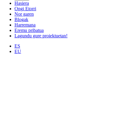
Hasiera
Ongi Etorri
Nor garen
Blogak
Harremana
Eremu pribatua
Lagundu gure proiektuetan!
ES
EU