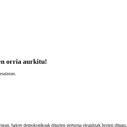
en orria aurkitu!
zesatzean.
rnean, balore demokratikoak dituzten pertsona eleanitzak hezten ditugu.