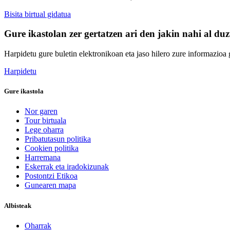
Bisita birtual gidatua
Gure ikastolan zer gertatzen ari den jakin nahi al du
Harpidetu gure buletin elektronikoan eta jaso hilero zure informazioa g
Harpidetu
Gure ikastola
Nor garen
Tour birtuala
Lege oharra
Pribatutasun politika
Cookien politika
Harremana
Eskerrak eta iradokizunak
Postontzi Etikoa
Gunearen mapa
Albisteak
Oharrak