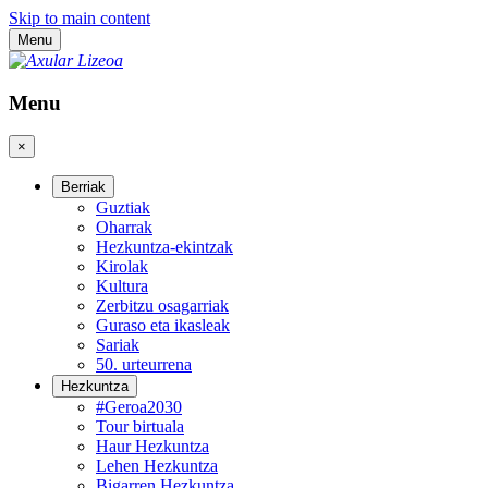
Skip to main content
Menu
Menu
×
Berriak
Guztiak
Oharrak
Hezkuntza-ekintzak
Kirolak
Kultura
Zerbitzu osagarriak
Guraso eta ikasleak
Sariak
50. urteurrena
Hezkuntza
#Geroa2030
Tour birtuala
Haur Hezkuntza
Lehen Hezkuntza
Bigarren Hezkuntza