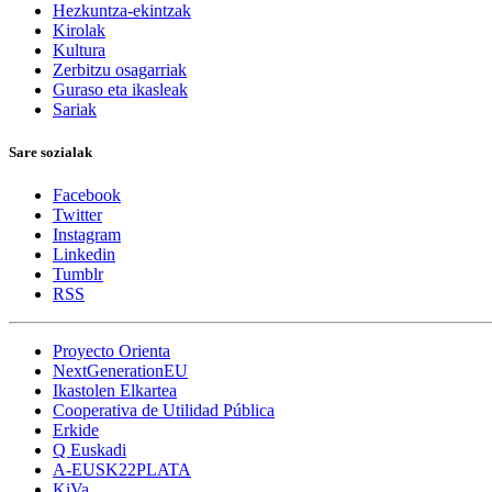
Hezkuntza-ekintzak
Kirolak
Kultura
Zerbitzu osagarriak
Guraso eta ikasleak
Sariak
Sare sozialak
Facebook
Twitter
Instagram
Linkedin
Tumblr
RSS
Proyecto Orienta
NextGenerationEU
Ikastolen Elkartea
Cooperativa de Utilidad Pública
Erkide
Q Euskadi
A-EUSK22PLATA
KiVa