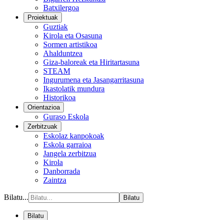
Batxilergoa
Proiektuak
Guztiak
Kirola eta Osasuna
Sormen artistikoa
Ahalduntzea
Giza-baloreak eta Hiritartasuna
STEAM
Ingurumena eta Jasangarritasuna
Ikastolatik mundura
Historikoa
Orientazioa
Guraso Eskola
Zerbitzuak
Eskolaz kanpokoak
Eskola garraioa
Jangela zerbitzua
Kirola
Danborrada
Zaintza
Bilatu...
Bilatu
Bilatu