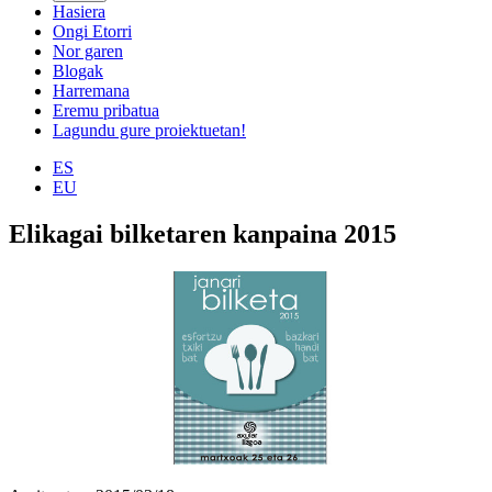
Hasiera
Ongi Etorri
Nor garen
Blogak
Harremana
Eremu pribatua
Lagundu gure proiektuetan!
ES
EU
Elikagai bilketaren kanpaina 2015