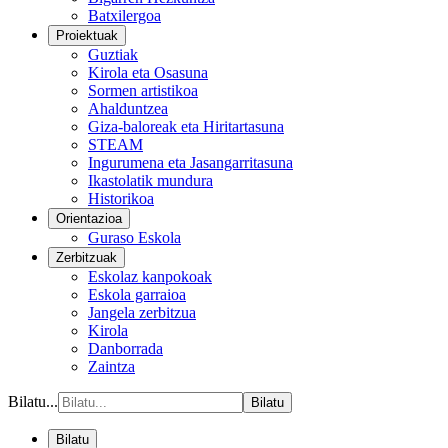
Batxilergoa
Proiektuak
Guztiak
Kirola eta Osasuna
Sormen artistikoa
Ahalduntzea
Giza-baloreak eta Hiritartasuna
STEAM
Ingurumena eta Jasangarritasuna
Ikastolatik mundura
Historikoa
Orientazioa
Guraso Eskola
Zerbitzuak
Eskolaz kanpokoak
Eskola garraioa
Jangela zerbitzua
Kirola
Danborrada
Zaintza
Bilatu...
Bilatu
Bilatu