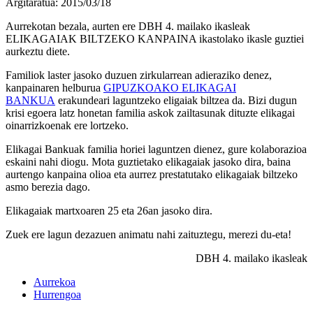
Argitaratua: 2015/03/18
Aurrekotan bezala, aurten ere DBH 4. mailako ikasleak
ELIKAGAIAK BILTZEKO KANPAINA ikastolako ikasle guztiei
aurkeztu diete.
Familiok laster jasoko duzuen zirkularrean adieraziko denez,
kanpainaren helburua
GIPUZKOAKO ELIKAGAI
BANKUA
erakundeari laguntzeko eligaiak biltzea da. Bizi dugun
krisi egoera latz honetan familia askok zailtasunak dituzte elikagai
oinarrizkoenak ere lortzeko.
Elikagai Bankuak familia horiei laguntzen dienez, gure kolaborazioa
eskaini nahi diogu. Mota guztietako elikagaiak jasoko dira, baina
aurtengo kanpaina olioa eta aurrez prestatutako elikagaiak biltzeko
asmo berezia dago.
Elikagaiak martxoaren 25 eta 26an jasoko dira.
Zuek ere lagun dezazuen animatu nahi zaituztegu, merezi du-eta!
DBH 4. mailako ikasleak
Aurrekoa
Hurrengoa