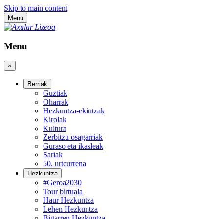
Skip to main content
Menu
Menu
×
Berriak
Guztiak
Oharrak
Hezkuntza-ekintzak
Kirolak
Kultura
Zerbitzu osagarriak
Guraso eta ikasleak
Sariak
50. urteurrena
Hezkuntza
#Geroa2030
Tour birtuala
Haur Hezkuntza
Lehen Hezkuntza
Bigarren Hezkuntza