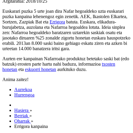
Argitaratua: 2018/10/25
Euskarari puzka 5 urte joan dira Nafar hegoaldeko uzta euskarari
puzka kanpaina lehenengoz egin zenetik. AEK, Ikastolen Elkartea,
Sortzen, Zazpiak Bat eta
Errigora
batuta. Euskara, elikadura-
burujabetza, auzolana eta Nafarroa hegoaldea lotuta. Ideia sinplea
zen: Nafarroa hegoaldeko baratzaren uztarekin saskiak osatu eta
jasotako diruaren %25 zonalde zigortu honetan euskara hauspotzeko
erabili. 2013an 8.000 saski baino gehiago eskatu ziren eta azken bi
urteetan 14.000 banatzera iritsi gara.
Aurten ere kanpainan Nafarroako produktuz betetako saski bat (edo
batzuk) erosten parte hartu nahi baduzu, informazioa
txosten
honetan
eta
eskuorri honetan
aurkituko duzu.
Anima zaitez!
Aurrekoa
Hurrengoa
Hasiera
»
Berriak
»
Oharrak
»
Errigora kanpaina