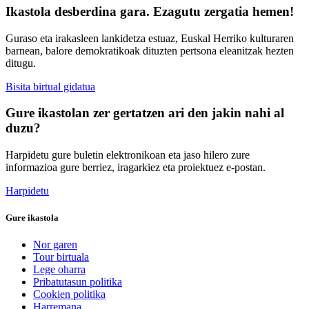
Ikastola desberdina gara. Ezagutu zergatia hemen!
Guraso eta irakasleen lankidetza estuaz, Euskal Herriko kulturaren
barnean, balore demokratikoak dituzten pertsona eleanitzak hezten
ditugu.
Bisita birtual gidatua
Gure ikastolan zer gertatzen ari den jakin nahi al
duzu?
Harpidetu gure buletin elektronikoan eta jaso hilero zure
informazioa gure berriez, iragarkiez eta proiektuez e-postan.
Harpidetu
Gure ikastola
Nor garen
Tour birtuala
Lege oharra
Pribatutasun politika
Cookien politika
Harremana