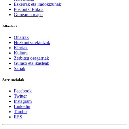
Eskerrak eta iradokizunak
Postontzi Etikoa
Gunearen mapa
Albisteak
Oharrak
Hezkuntza-ekintzak
Kirolak
Kultura
Zerbitzu osagarriak
Guraso eta ikasleak
Sariak
Sare sozialak
Facebook
Twitter
Instagram
Linkedin
Tumblr
RSS