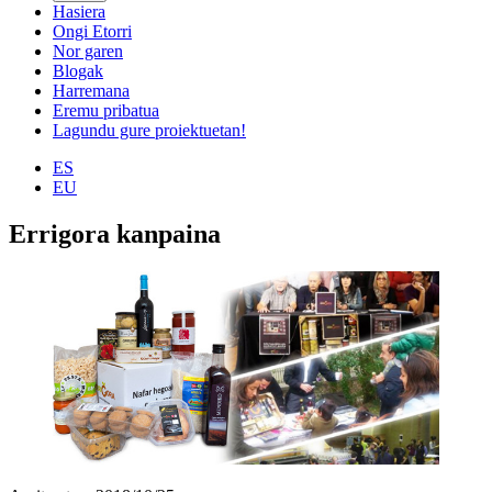
Hasiera
Ongi Etorri
Nor garen
Blogak
Harremana
Eremu pribatua
Lagundu gure proiektuetan!
ES
EU
Errigora kanpaina