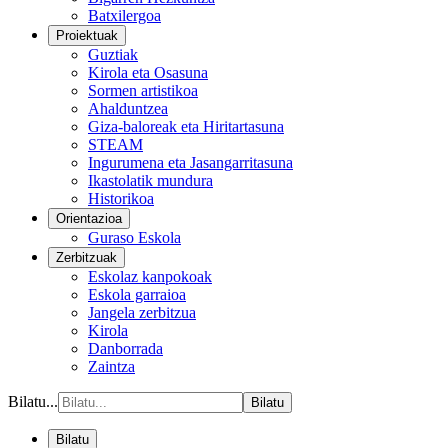
Batxilergoa
Proiektuak
Guztiak
Kirola eta Osasuna
Sormen artistikoa
Ahalduntzea
Giza-baloreak eta Hiritartasuna
STEAM
Ingurumena eta Jasangarritasuna
Ikastolatik mundura
Historikoa
Orientazioa
Guraso Eskola
Zerbitzuak
Eskolaz kanpokoak
Eskola garraioa
Jangela zerbitzua
Kirola
Danborrada
Zaintza
Bilatu...
Bilatu
Bilatu