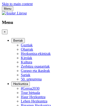
Skip to main content
Menu
Menu
×
Berriak
Guztiak
Oharrak
Hezkuntza-ekintzak
Kirolak
Kultura
Zerbitzu osagarriak
Guraso eta ikasleak
Sariak
50. urteurrena
Hezkuntza
#Geroa2030
Tour birtuala
Haur Hezkuntza
Lehen Hezkuntza
Bigarren Hezkuntza