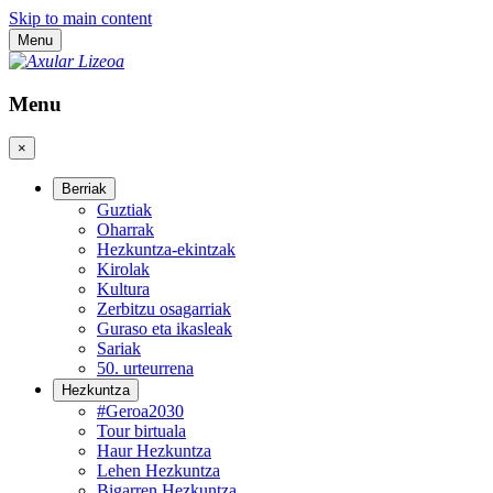
Skip to main content
Menu
Menu
×
Berriak
Guztiak
Oharrak
Hezkuntza-ekintzak
Kirolak
Kultura
Zerbitzu osagarriak
Guraso eta ikasleak
Sariak
50. urteurrena
Hezkuntza
#Geroa2030
Tour birtuala
Haur Hezkuntza
Lehen Hezkuntza
Bigarren Hezkuntza