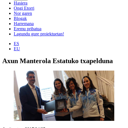
Hasiera
Ongi Etorri
Nor garen
Blogak
Harremana
Eremu pribatua
Lagundu gure proiektuetan!
ES
EU
Axun Manterola Estatuko txapelduna