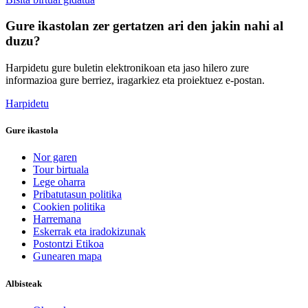
Gure ikastolan zer gertatzen ari den jakin nahi al
duzu?
Harpidetu gure buletin elektronikoan eta jaso hilero zure
informazioa gure berriez, iragarkiez eta proiektuez e-postan.
Harpidetu
Gure ikastola
Nor garen
Tour birtuala
Lege oharra
Pribatutasun politika
Cookien politika
Harremana
Eskerrak eta iradokizunak
Postontzi Etikoa
Gunearen mapa
Albisteak