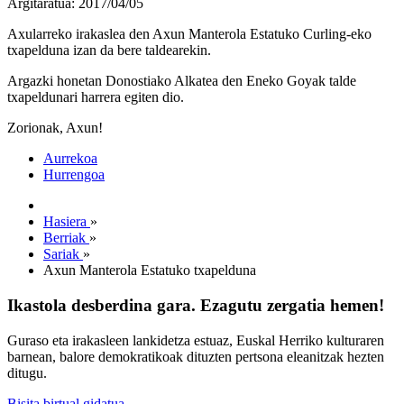
Argitaratua: 2017/04/05
Axularreko irakaslea den Axun Manterola Estatuko Curling-eko
txapelduna izan da bere taldearekin.
Argazki honetan Donostiako Alkatea den Eneko Goyak talde
txapeldunari harrera egiten dio.
Zorionak, Axun!
Aurrekoa
Hurrengoa
Hasiera
»
Berriak
»
Sariak
»
Axun Manterola Estatuko txapelduna
Ikastola desberdina gara. Ezagutu zergatia hemen!
Guraso eta irakasleen lankidetza estuaz, Euskal Herriko kulturaren
barnean, balore demokratikoak dituzten pertsona eleanitzak hezten
ditugu.
Bisita birtual gidatua