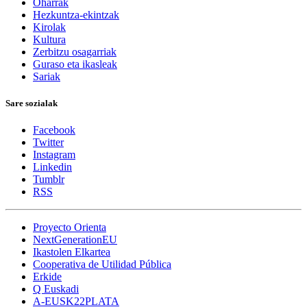
Oharrak
Hezkuntza-ekintzak
Kirolak
Kultura
Zerbitzu osagarriak
Guraso eta ikasleak
Sariak
Sare sozialak
Facebook
Twitter
Instagram
Linkedin
Tumblr
RSS
Proyecto Orienta
NextGenerationEU
Ikastolen Elkartea
Cooperativa de Utilidad Pública
Erkide
Q Euskadi
A-EUSK22PLATA