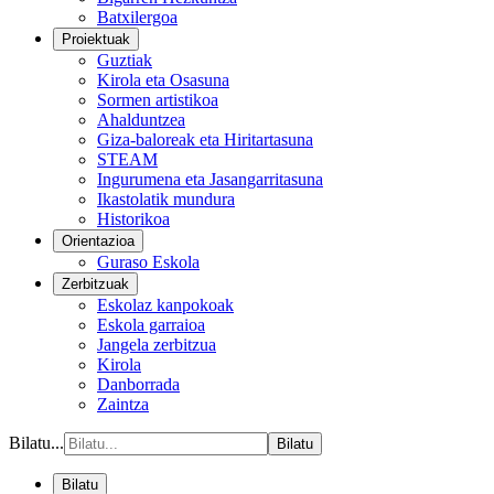
Batxilergoa
Proiektuak
Guztiak
Kirola eta Osasuna
Sormen artistikoa
Ahalduntzea
Giza-baloreak eta Hiritartasuna
STEAM
Ingurumena eta Jasangarritasuna
Ikastolatik mundura
Historikoa
Orientazioa
Guraso Eskola
Zerbitzuak
Eskolaz kanpokoak
Eskola garraioa
Jangela zerbitzua
Kirola
Danborrada
Zaintza
Bilatu...
Bilatu
Bilatu