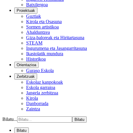
Batxilergoa
Proiektuak
Guztiak
Kirola eta Osasuna
Sormen artistikoa
Ahalduntzea
Giza-baloreak eta Hiritartasuna
STEAM
Ingurumena eta Jasangarritasuna
Ikastolatik mundura
Historikoa
Orientazioa
Guraso Eskola
Zerbitzuak
Eskolaz kanpokoak
Eskola garraioa
Jangela zerbitzua
Kirola
Danborrada
Zaintza
Bilatu...
Bilatu
Bilatu