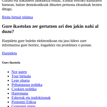
Guraso eta irakasleen lankidetza estuaz, Euskal Herriko kulturaren
barnean, balore demokratikoak dituzten pertsona eleanitzak hezten
ditugu.
Bisita birtual gidatua
Gure ikastolan zer gertatzen ari den jakin nahi al
duzu?
Harpidetu gure buletin elektronikoan eta jaso hilero zure
informazioa gure berriez, iragarkiez eta proiektuez e-postan.
Harpidetu
Gure ikastola
Nor garen
Tour birtuala
Lege oharra
Pribatutasun politika
Cookien politika
Harremana
Eskerrak eta iradokizunak
Postontzi Etikoa
Gunearen mapa