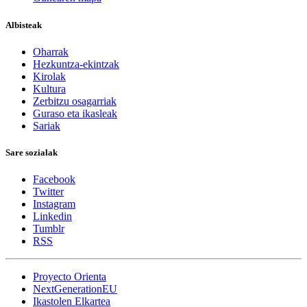
Albisteak
Oharrak
Hezkuntza-ekintzak
Kirolak
Kultura
Zerbitzu osagarriak
Guraso eta ikasleak
Sariak
Sare sozialak
Facebook
Twitter
Instagram
Linkedin
Tumblr
RSS
Proyecto Orienta
NextGenerationEU
Ikastolen Elkartea