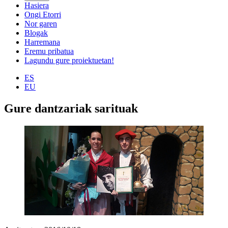
Hasiera
Ongi Etorri
Nor garen
Blogak
Harremana
Eremu pribatua
Lagundu gure proiektuetan!
ES
EU
Gure dantzariak sarituak