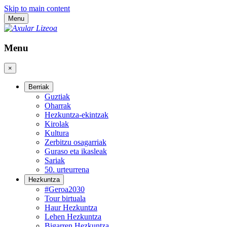
Skip to main content
Menu
Menu
×
Berriak
Guztiak
Oharrak
Hezkuntza-ekintzak
Kirolak
Kultura
Zerbitzu osagarriak
Guraso eta ikasleak
Sariak
50. urteurrena
Hezkuntza
#Geroa2030
Tour birtuala
Haur Hezkuntza
Lehen Hezkuntza
Bigarren Hezkuntza