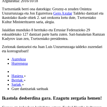
Argitaratua: 2016/10/18
Txetxeniatik berri ona datorkigu: Grozny-n zeuden Onintza
Unzurrunzaga eta Jon Egurretxea
Gero Axular
Taldeko dantzari eta
ikastolako ikasle ohiek 2. sari orokorra lortu dute, Txetxeniako
Kultur Ministeritzaren saria, alegia.
Jaialdian munduko 8 herritako eta Errusiar Federazioko 29
eskualdetako 127 dantzari parte hartu zuten. Sari-banaketan Ramzan
Kadyrov izan zen, Txetxeniako presidentea.
Zorionak dantzarioi eta Juan Luis Unzurrunzaga taldeko zuzendari
eta koreografoari!
Aurrekoa
Hurrengoa
Hasiera
»
Berriak
»
Sariak
»
Gure dantzariak sarituak
Ikastola desberdina gara. Ezagutu zergatia hemen!