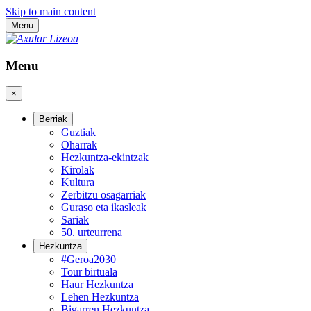
Skip to main content
Menu
Menu
×
Berriak
Guztiak
Oharrak
Hezkuntza-ekintzak
Kirolak
Kultura
Zerbitzu osagarriak
Guraso eta ikasleak
Sariak
50. urteurrena
Hezkuntza
#Geroa2030
Tour birtuala
Haur Hezkuntza
Lehen Hezkuntza
Bigarren Hezkuntza