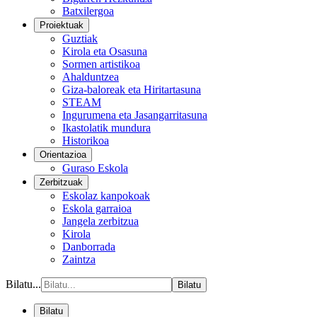
Batxilergoa
Proiektuak
Guztiak
Kirola eta Osasuna
Sormen artistikoa
Ahalduntzea
Giza-baloreak eta Hiritartasuna
STEAM
Ingurumena eta Jasangarritasuna
Ikastolatik mundura
Historikoa
Orientazioa
Guraso Eskola
Zerbitzuak
Eskolaz kanpokoak
Eskola garraioa
Jangela zerbitzua
Kirola
Danborrada
Zaintza
Bilatu...
Bilatu
Bilatu