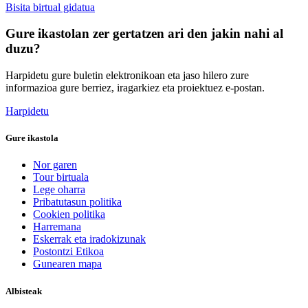
Bisita birtual gidatua
Gure ikastolan zer gertatzen ari den jakin nahi al
duzu?
Harpidetu gure buletin elektronikoan eta jaso hilero zure
informazioa gure berriez, iragarkiez eta proiektuez e-postan.
Harpidetu
Gure ikastola
Nor garen
Tour birtuala
Lege oharra
Pribatutasun politika
Cookien politika
Harremana
Eskerrak eta iradokizunak
Postontzi Etikoa
Gunearen mapa
Albisteak