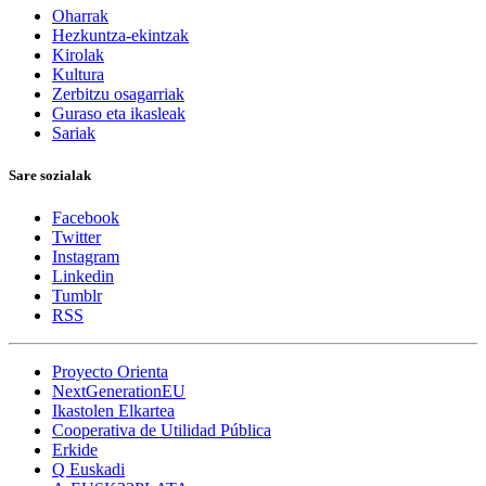
Oharrak
Hezkuntza-ekintzak
Kirolak
Kultura
Zerbitzu osagarriak
Guraso eta ikasleak
Sariak
Sare sozialak
Facebook
Twitter
Instagram
Linkedin
Tumblr
RSS
Proyecto Orienta
NextGenerationEU
Ikastolen Elkartea
Cooperativa de Utilidad Pública
Erkide
Q Euskadi