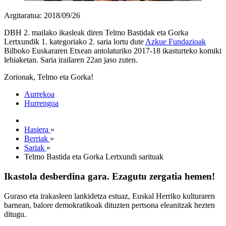
Argitaratua: 2018/09/26
DBH 2. mailako ikasleak diren Telmo Bastidak eta Gorka
Lertxundik 1. kategoriako 2. saria lortu dute
Azkue Fundazioak
Bilboko Euskararen Etxean antolaturiko 2017-18 ikasturteko komiki
lehiaketan. Saria irailaren 22an jaso zuten.
Zorionak, Telmo eta Gorka!
Aurrekoa
Hurrengoa
Hasiera
»
Berriak
»
Sariak
»
Telmo Bastida eta Gorka Lertxundi sarituak
Ikastola desberdina gara. Ezagutu zergatia hemen!
Guraso eta irakasleen lankidetza estuaz, Euskal Herriko kulturaren
barnean, balore demokratikoak dituzten pertsona eleanitzak hezten
ditugu.