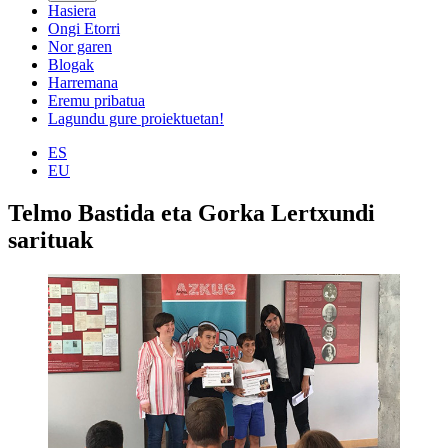
Hasiera
Ongi Etorri
Nor garen
Blogak
Harremana
Eremu pribatua
Lagundu gure proiektuetan!
ES
EU
Telmo Bastida eta Gorka Lertxundi
sarituak